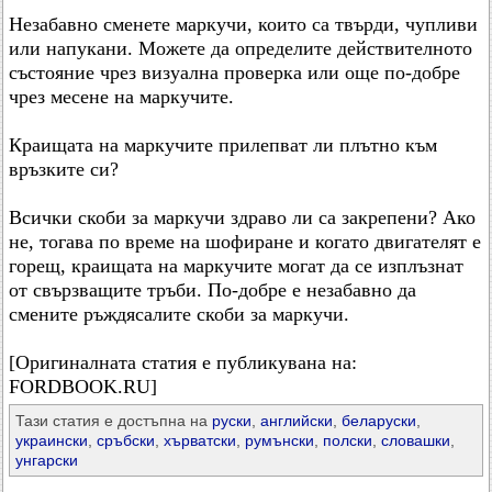
Незабавно сменете маркучи, които са твърди, чупливи
или напукани. Можете да определите действителното
състояние чрез визуална проверка или още по-добре
чрез месене на маркучите.
Краищата на маркучите прилепват ли плътно към
връзките си?
Всички скоби за маркучи здраво ли са закрепени? Ако
не, тогава по време на шофиране и когато двигателят е
горещ, краищата на маркучите могат да се изплъзнат
от свързващите тръби. По-добре е незабавно да
смените ръждясалите скоби за маркучи.
[Оригиналната статия е публикувана на:
FORDBOOK.RU]
Тази статия е достъпна на
руски
,
английски
,
беларуски
,
украински
,
сръбски
,
хърватски
,
румънски
,
полски
,
словашки
,
унгарски