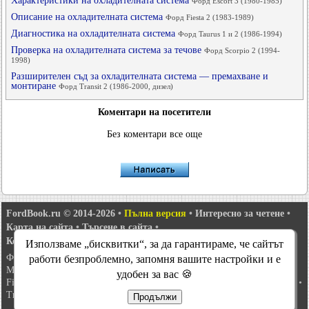
Характеристики на охладителната система
Форд Escort 3 (1980-1985)
Описание на охладителната система
Форд Fiesta 2 (1983-1989)
Диагностика на охладителната система
Форд Taurus 1 и 2 (1986-1994)
Проверка на охладителната система за течове
Форд Scorpio 2 (1994-
1998)
Разширителен съд за охладителната система — премахване и
монтиране
Форд Transit 2 (1986-2000, дизел)
Коментари на посетители
Без коментари все още
FordBook.ru © 2014-2026
•
Пълна версия
•
Интересно за четене
•
Карта на сайта
•
Търсене в сайта
•
Комуникация с администрацията
Използваме „бисквитки“, за да гарантираме, че сайтът
Фокус 1
•
Фокус Турнир 1
•
Фокус 2
•
Mondeo 1
•
Mondeo 1 и 2
•
работи безпроблемно, запомня вашите настройки и е
Mondeo 2
•
Mondeo 3
•
Mondeo 4
•
Escort 3
•
Escort 4
•
Escort 5
•
удобен за вас 🍪
Fiesta 2
•
Fiesta 4
•
Taurus 1 и 2
•
Fusion
•
Scorpio 1
•
Scorpio 2
•
Sierra
•
Transit 2
Продължи