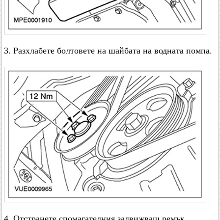
3. Разхлабете болтовете на шайбата на водната помпа.
4. Отстранете спомагателния задвижващ ремък