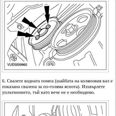
6. Свалете водната помпа (шайбата на коляновия вал е
показана свалена за по-голяма яснота). Изхвърлете
уплътнението, тъй като вече не е необходимо.