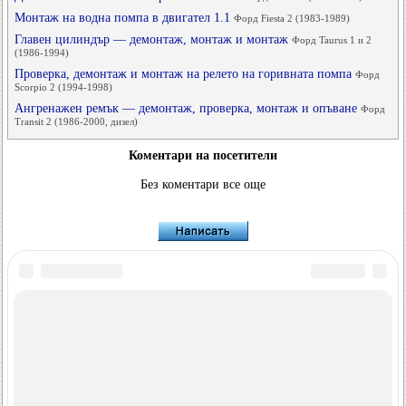
Монтаж на водна помпа в двигател 1.1
Форд Fiesta 2 (1983-1989)
Главен цилиндър — демонтаж, монтаж и монтаж
Форд Taurus 1 и 2
(1986-1994)
Проверка, демонтаж и монтаж на релето на горивната помпа
Форд
Scorpio 2 (1994-1998)
Ангренажен ремък — демонтаж, проверка, монтаж и опъване
Форд
Transit 2 (1986-2000, дизел)
Коментари на посетители
Без коментари все още
FordBook.ru © 2014-2026
•
Пълна версия
•
Интересно за четене
•
Карта на сайта
•
Търсене в сайта
•
Комуникация с администрацията
Фокус 1
•
Фокус Турнир 1
•
Фокус 2
•
Mondeo 1
•
Mondeo 1 и 2
•
Mondeo 2
•
Mondeo 3
•
Mondeo 4
•
Escort 3
•
Escort 4
•
Escort 5
•
Fiesta 2
•
Fiesta 4
•
Taurus 1 и 2
•
Fusion
•
Scorpio 1
•
Scorpio 2
•
Sierra
•
Transit 2