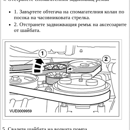
1. Завъртете обтегача на спомагателния колан по
посока на часовниковата стрелка.
2. Отстранете задвижващия ремък на аксесоарите
от шайбата.
5. Свалете шайбата на водната помпа.