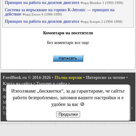
Принцип на работа на дизелов двигател
Форд Mondeo 1 (1993-1996)
Система за впръскване на гориво K-Jetronic — принцип на
действие
Форд Escort 4 (1986-1990)
Принцип на работа на дизелов двигател
Форд Scorpio 2 (1994-1998)
Коментари на посетители
Без коментари все още
FordBook.ru © 2014-2026
•
Пълна версия
•
Интересно за четене
•
Карта на сайта
•
Търсене в сайта
•
Комуникация с администрацията
Използваме „бисквитки“, за да гарантираме, че сайтът
Фокус 1
•
Фокус Турнир 1
•
Фокус 2
•
Mondeo 1
•
Mondeo 1 и 2
•
работи безпроблемно, запомня вашите настройки и е
Mondeo 2
•
Mondeo 3
•
Mondeo 4
•
Escort 3
•
Escort 4
•
Escort 5
•
удобен за вас 🍪
Fiesta 2
•
Fiesta 4
•
Taurus 1 и 2
•
Fusion
•
Scorpio 1
•
Scorpio 2
•
Sierra
•
Transit 2
Продължи