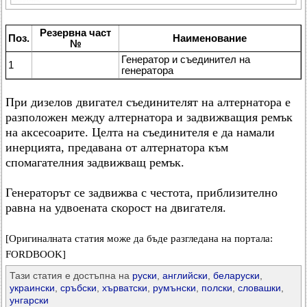
Резервна част
Поз.
Наименование
№
Генератор и съединител на
1
генератора
При дизелов двигател съединителят на алтернатора е
разположен между алтернатора и задвижващия ремък
на аксесоарите. Целта на съединителя е да намали
инерцията, предавана от алтернатора към
спомагателния задвижващ ремък.
Генераторът се задвижва с честота, приблизително
равна на удвоената скорост на двигателя.
[Оригиналната статия може да бъде разгледана на портала:
FORDBOOK]
Тази статия е достъпна на
руски
,
английски
,
беларуски
,
украински
,
сръбски
,
хърватски
,
румънски
,
полски
,
словашки
,
унгарски