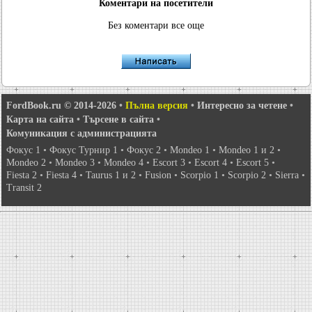
Коментари на посетители
Без коментари все още
FordBook.ru © 2014-2026
•
Пълна версия
•
Интересно за четене
•
Карта на сайта
•
Търсене в сайта
•
Комуникация с администрацията
Фокус 1
•
Фокус Турнир 1
•
Фокус 2
•
Mondeo 1
•
Mondeo 1 и 2
•
Mondeo 2
•
Mondeo 3
•
Mondeo 4
•
Escort 3
•
Escort 4
•
Escort 5
•
Fiesta 2
•
Fiesta 4
•
Taurus 1 и 2
•
Fusion
•
Scorpio 1
•
Scorpio 2
•
Sierra
•
Transit 2