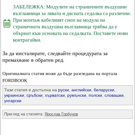
ЗАБЕЛЕЖКА: Модулите на страничните въздушни
възглавници за лявата и дясната седалка са различни.
При монтаж кабелният сноп на модула на
страничната въздушна възглавница трябва да е
обърнат към основата на седалката. Поставете нови
контрагайки.
За да инсталирате, следвайте процедурата за
премахване в обратен ред.
Оригиналната статия може да бъде разгледана на портала
FORDBOOK
Тази статия е достъпна на
руски
,
английски
,
беларуски
,
украински
,
сръбски
,
хърватски
,
румънски
,
полски
,
словашки
,
унгарски
Преглед на статията:
Ярослав Горбунов