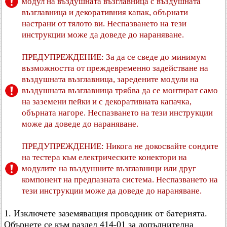
модул на въздушната възглавница с въздушната
възглавница и декоративния капак, обърнати
настрани от тялото ви. Неспазването на тези
инструкции може да доведе до нараняване.
ПРЕДУПРЕЖДЕНИЕ: За да се сведе до минимум
възможността от преждевременно задействане на
въздушната възглавница, заредените модули на
въздушната възглавница трябва да се монтират само
на заземени пейки и с декоративната капачка,
обърната нагоре. Неспазването на тези инструкции
може да доведе до нараняване.
ПРЕДУПРЕЖДЕНИЕ: Никога не докосвайте сондите
на тестера към електрическите конектори на
модулите на въздушните възглавници или друг
компонент на предпазната система. Неспазването на
тези инструкции може да доведе до нараняване.
1. Изключете заземяващия проводник от батерията.
Обърнете се към раздел 414-01 за допълнителна