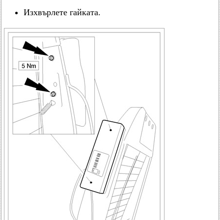
Изхвърлете гайката.