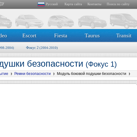
Русский
Карта сайта
Контакты
Поиск по сайту
deo
Escort
Fiesta
Taurus
Transit
Фокус 2
998-2004)
(2004-2010)
одушки безопасности
(Фокус 1)
рытие
Ремни безопасности
Модуль боковой подушки безопасности