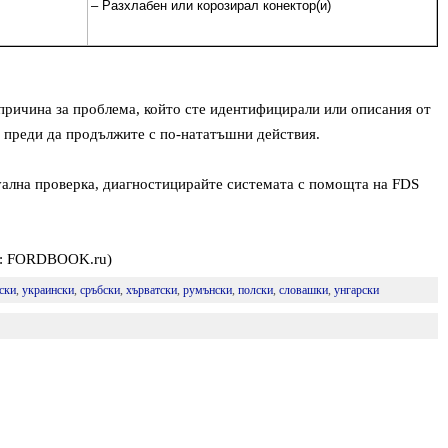
– Разхлабен или корозирал конектор(и)
причина за проблема, който сте идентифицирали или описания от
), преди да продължите с по-нататъшни действия.
уална проверка, диагностицирайте системата с помощта на FDS
на: FORDBOOK.ru)
ски
,
украински
,
сръбски
,
хърватски
,
румънски
,
полски
,
словашки
,
унгарски