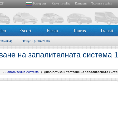
Български
Карта на сайта
Контакти
Търсене в сайта
deo
Escort
Fiesta
Taurus
Transit
Фокус 2
998-2004)
(2004-2010)
ване на запалителната система 1
т
Запалителна система
Диагностика и тестване на запалителната систем