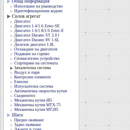
Обща информация
Използване на ръководство
Идентификационни кодове
Силов агрегат
Двигател
Двигател 1.4/1.6 Zetec-SE
Двигател 1.6/1.8/2.0 Zetec-E
Двигател Duratec ST 2.0 l
Двигател Duratec 8V 1.6L
Дизелов двигател 1.8L
Охлаждане на двигателя
Подаване на гориво
Спомагателно устройство
Стартиране на системата
Запалителна система
Въздух и пари
Контролни елементи
Емисии
Изпускателна система
Автоматична скоростна кутия
Съединител
Механична кутия iB5
Механична кутия MTX-75
Механична кутия MT285
Шаси
Предно окачване
Задно окачване
Джанти и гуми