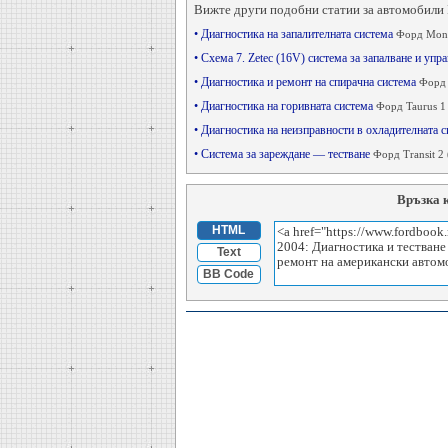
Вижте други подобни статии за автомобили 
• Диагностика на запалителната система
Форд Mond
• Схема 7. Zetec (16V) система за запалване и уп
• Диагностика и ремонт на спирачна система
Форд 
• Диагностика на горивната система
Форд Taurus 1
• Диагностика на неизправности в охладителната 
• Система за зареждане — тестване
Форд Transit 2 
Връзка 
HTML
Text
BB Code