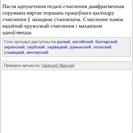
Пасля адпушчэння педалі счаплення дыяфрагменная
спружына вяртае поршань працоўнага цыліндру
счаплення ў зыходнае становішча. Счапленне паміж
вядзёнай кружэлкай счаплення і махавіком
аднаўляецца.
Гэты артыкул даступны на
рускай
,
англійскай
,
балгарскай
,
украінскай
,
сербскай
,
харвацкай
,
румынскай
,
польскай
,
славацкай
,
венгерскай
Праверка артыкула:
Гарбуноў Яраслаў