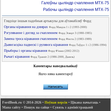
Галоўны цыліндр счаплення MTX-75
Рабочы цыліндр счаплення MTX-75
Глядзіце іншыя падобныя артыкулы для аўтамабіляў Форд:
Органы кіравання на дзвярах
Форд Мандэа 1 і 2 (1993-2000)
Рэгуляванне і догляд за счапленнем
Форд Эскорт 3 (1980-1985)
Замена троса кіравання счапленнем
Форд Фіеста 2 (1983-1989)
Дыянгасціка падвескі і рулявога кіравання
Форд Таўрус 1 і 2 (1986-1994)
Прыборы і органы кіравання
Форд Ф'южн (2002-2012)
Рычагі кіравання
Форд Транзіт 2 (1986-2000, Дызель)
Каментары наведвальнікаў
Яшчэ няма каментароў
FordBook.ru © 2014-2026
•
Поўная версія
•
Цікава пачытаць
•
Мапа сайту
•
Пошук па сайце
•
Сувязь з адміністрацыяй