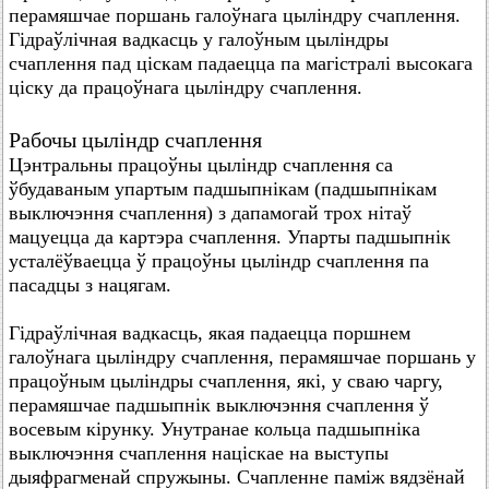
перамяшчае поршань галоўнага цыліндру счаплення.
Гідраўлічная вадкасць у галоўным цыліндры
счаплення пад ціскам падаецца па магістралі высокага
ціску да працоўнага цыліндру счаплення.
Рабочы цыліндр счаплення
Цэнтральны працоўны цыліндр счаплення са
ўбудаваным упартым падшыпнікам (падшыпнікам
выключэння счаплення) з дапамогай трох нітаў
мацуецца да картэра счаплення. Упарты падшыпнік
усталёўваецца ў працоўны цыліндр счаплення па
пасадцы з нацягам.
Гідраўлічная вадкасць, якая падаецца поршнем
галоўнага цыліндру счаплення, перамяшчае поршань у
працоўным цыліндры счаплення, які, у сваю чаргу,
перамяшчае падшыпнік выключэння счаплення ў
восевым кірунку. Унутранае кольца падшыпніка
выключэння счаплення націскае на выступы
дыяфрагменай спружыны. Счапленне паміж вядзёнай