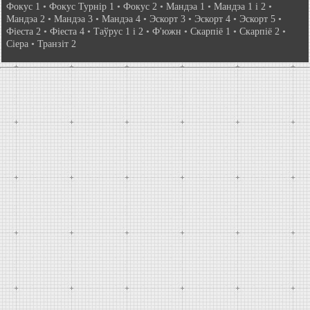
Фокус 1
•
Фокус Турнір 1
•
Фокус 2
•
Мандэа 1
•
Мандэа 1 і 2
•
Мандэа 2
•
Мандэа 3
•
Мандэа 4
•
Эскорт 3
•
Эскорт 4
•
Эскорт 5
•
Фіеста 2
•
Фіеста 4
•
Таўрус 1 і 2
•
Ф'южн
•
Скарпіё 1
•
Скарпіё 2
•
Сіера
•
Транзіт 2