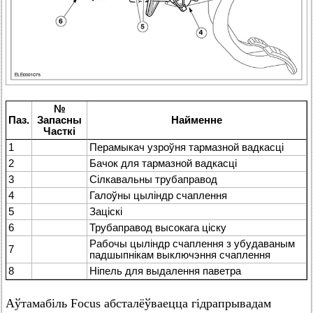
№
Паз.
Запасны
Найменне
Часткі
1
Перамыкач узроўня тармазной вадкасці
2
Бачок для тармазной вадкасці
3
Сілкавальны трубаправод
4
Галоўны цыліндр счаплення
5
Заціскі
6
Трубаправод высокага ціску
Рабочы цыліндр счаплення з убудаваным
7
падшыпнікам выключэння счаплення
8
Ніпель для выдалення паветра
Аўтамабіль Focus абсталёўваецца гідрапрывадам