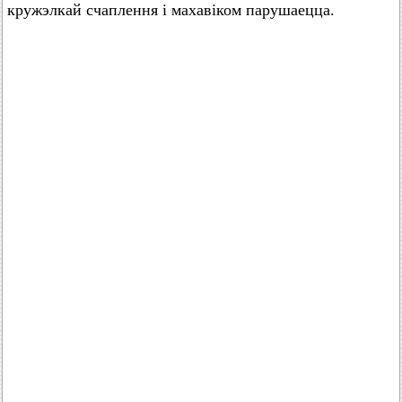
кружэлкай счаплення і махавіком парушаецца.