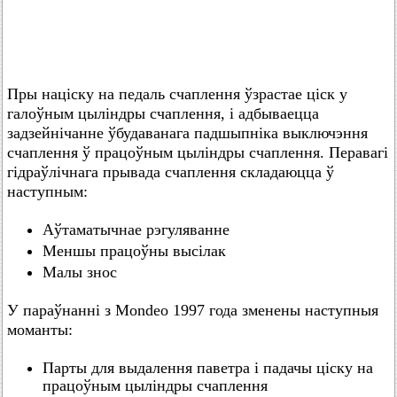
Пры націску на педаль счаплення ўзрастае ціск у
галоўным цыліндры счаплення, і адбываецца
задзейнічанне ўбудаванага падшыпніка выключэння
счаплення ў працоўным цыліндры счаплення. Перавагі
гідраўлічнага прывада счаплення складаюцца ў
наступным:
Аўтаматычнае рэгуляванне
Меншы працоўны высілак
Малы знос
У параўнанні з Mondeo 1997 года зменены наступныя
моманты:
Парты для выдалення паветра і падачы ціску на
працоўным цыліндры счаплення