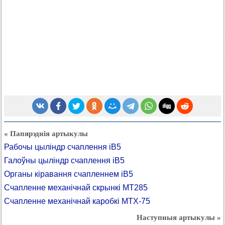
« Папярэднія артыкулы
Рабочы цыліндр счаплення iB5
Галоўны цыліндр счаплення iB5
Органы кіравання счапленнем iB5
Счапленне механічнай скрынкі MT285
Счапленне механічнай каробкі MTX-75
Наступныя артыкулы »