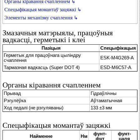
Органы кіравання счапленнем ↳
Спецыфікацыя момантаў зацяжкі ↳
Элементы механізму счаплення ↳
Змазачныя матэрыялы, працоўныя
вадкасці, герметыкі і клеі
Пазіцыя
Спецыфікацыя
Герметык для працоўнага цыліндру
ESK-M4G269-A
счаплення
Тармазная вадкасць (Super DOT 4)
ESD-M6C57-A
Органы кіравання счапленнем
Прывад
Гідраўлічны
Рэгулёўка
Аўтаматычная
Ход педалі (не рэгуляваны)
133 ±3 мм
Спецыфікацыя момантаў зацяжкі
фунт-
фунт-
Найменне
Нм
фут
цаля