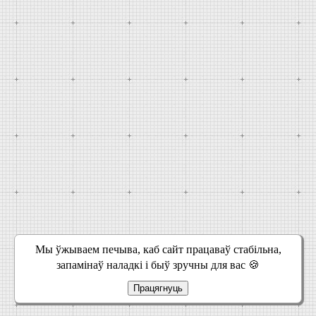
Мы ўжываем печыва, каб сайт працаваў стабільна,
запамінаў наладкі і быў зручны для вас 🍪
Працягнуць