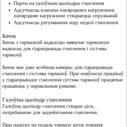
Парты на галоўным цыліндры счаплення
Адсутнасць клапана папярэдняга нагружэння;
папярэдняе нагружэнне ствараецца спружынай
Адсутнасць рэгулявання ходу педалі счаплення
Бачок
Бачок з тармазной вадкасцю змяшчае тармазную
вадкасць для гідрапрывада счаплення і сістэмы
тармазоў.
Бачок мае дзве асобныя камеры: для гідрапрывада
счаплення і сістэмы тармазоў. Пры наяўнасці працёкаў
у гідрапрывадзе счаплення сістэма тармазоў працягвае
працаваць у нармальным рэжыме.
Галоўны цыліндр счаплення
Галоўны цыліндр счаплення стварае ціск,
патрабаванае для задзейнічання счаплення.
Пры націску на педаль тормазу шток поршня