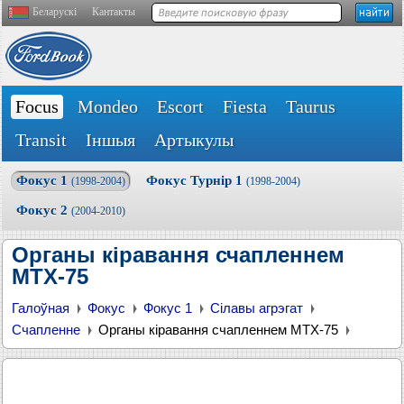
Беларускі
Кантакты
Focus
Mondeo
Escort
Fiesta
Taurus
Transit
Іншыя
Артыкулы
Фокус 1
Фокус Турнір 1
(1998-2004)
(1998-2004)
Фокус 2
(2004-2010)
Органы кіравання счапленнем
MTX-75
Галоўная
Фокус
Фокус 1
Сілавы агрэгат
Счапленне
Органы кіравання счапленнем MTX-75