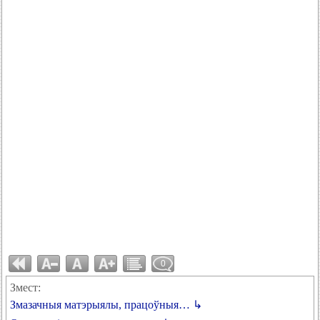
0
Змест:
Змазачныя матэрыялы, працоўныя… ↳