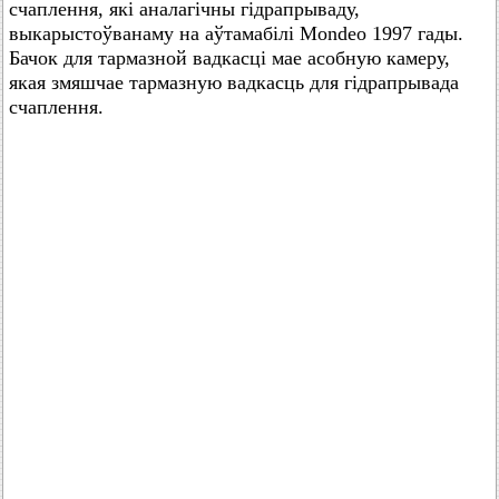
счаплення, які аналагічны гідрапрываду,
выкарыстоўванаму на аўтамабілі Mondeo 1997 гады.
Бачок для тармазной вадкасці мае асобную камеру,
якая змяшчае тармазную вадкасць для гідрапрывада
счаплення.