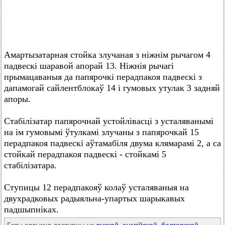
Амартызатарная стойка злучаная з ніжнім рычагом 4
падвескі шаравой апорай 13. Ніжнія рычагі
прымацаваныя да папярочкі перадпакоя падвескі з
дапамогай сайлентблокаў 14 і гумовых утулак 3 задняй
апоры.
Стабілізатар папярочнай устойлівасці з усталяванымі
на ім гумовымі ўтулкамі злучаны з папярочкай 15
перадпакоя падвескі аўтамабіля двума клямарамі 2, а са
стойкай перадпакоя падвескі - стойкамі 5
стабілізатара.
Ступицы 12 перадпакояў колаў усталяваныя на
двухрадковых радыяльна-упартых шарыкавых
падшыпніках.