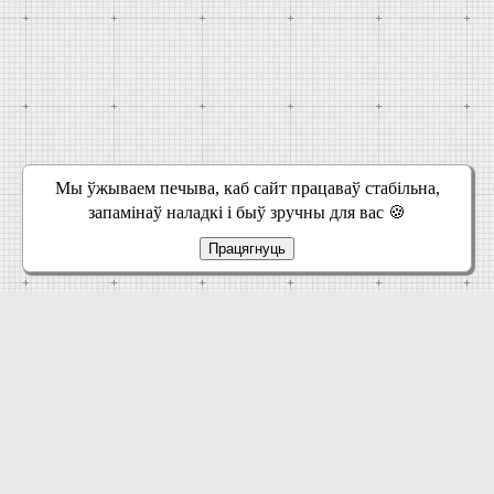
Мы ўжываем печыва, каб сайт працаваў стабільна,
запамінаў наладкі і быў зручны для вас 🍪
Працягнуць