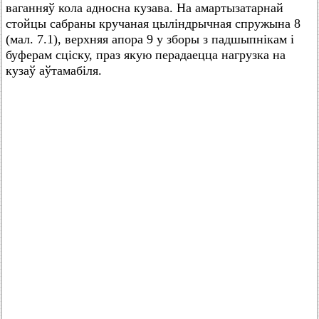
ваганняў кола адносна кузава. На амартызатарнай
стойцы сабраны кручаная цыліндрычная спружына 8
(мал. 7.1), верхняя апора 9 у зборы з падшыпнікам і
буферам сціску, праз якую перадаецца нагрузка на
кузаў аўтамабіля.