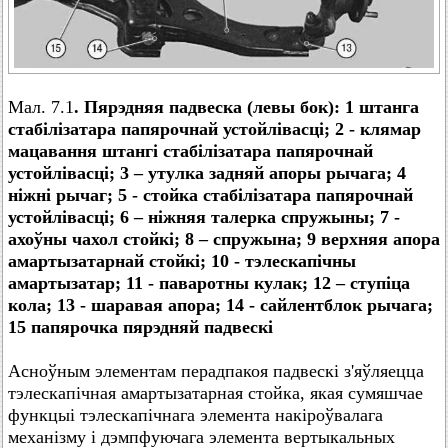
Мал. 7.1
. Пярэдняя падвеска (левы бок): 1 штанга
стабілізатара папярочнай устойлівасці; 2 - клямар
мацавання штангі стабілізатара папярочнай
устойлівасці; 3 – утулка задняй апоры рычага; 4
ніжні рычаг; 5 - стойка стабілізатара папярочнай
устойлівасці; 6 – ніжняя талерка спружыны; 7 -
ахоўны чахол стойкі; 8 – спружына; 9 верхняя апора
амартызатарнай стойкі; 10 - тэлескапічны
амартызатар; 11 - паваротны кулак; 12 – ступіца
кола; 13 - шаравая апора; 14 - сайлентблок рычага;
15 папярочка пярэдняй падвескі
Асноўным элементам перадпакоя падвескі з'яўляецца
тэлескапічная амартызатарная стойка, якая сумяшчае
функцыі тэлескапічнага элемента накіроўвалага
механізму і дэмпфуючага элемента вертыкальных