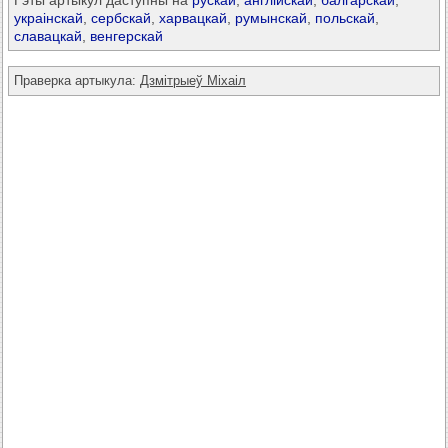
Гэты артыкул даступны на
рускай
,
англійскай
,
балгарскай
,
украінскай
,
сербскай
,
харвацкай
,
румынскай
,
польскай
,
славацкай
,
венгерскай
Праверка артыкула:
Дзмітрыеў Міхаіл