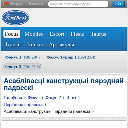
Беларускі
Кантакты
Focus
Mondeo
Escort
Fiesta
Taurus
Transit
Іншыя
Артыкулы
Фокус 1
Фокус Турнір 1
(1998-2004)
(1998-2004)
Фокус 2
(2004-2010)
Асаблівасці канструкцыі пярэдняй
падвескі
Галоўная
Фокус
Фокус 2
Шасі
Пярэдняя падвеска
Асаблівасці канструкцыі пярэдняй падвескі