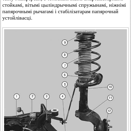
стойкамі, вітымі цыліндрычнымі спружынамі, ніжнімі
папярочнымі рычагамі і стабілізатарам папярочнай
устойлівасці.