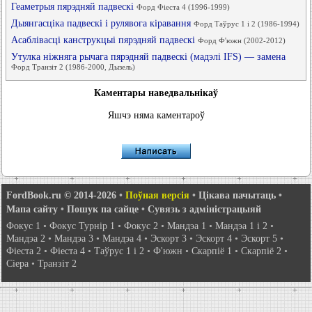
Геаметрыя пярэдняй падвескі
Форд Фіеста 4 (1996-1999)
Дыянгасціка падвескі і рулявога кіравання
Форд Таўрус 1 і 2 (1986-1994)
Асаблівасці канструкцыі пярэдняй падвескі
Форд Ф'южн (2002-2012)
Утулка ніжняга рычага пярэдняй падвескі (мадэлі IFS) — замена
Форд Транзіт 2 (1986-2000, Дызель)
Каментары наведвальнікаў
Яшчэ няма каментароў
FordBook.ru © 2014-2026
•
Поўная версія
•
Цікава пачытаць
•
Мапа сайту
•
Пошук па сайце
•
Сувязь з адміністрацыяй
Фокус 1
•
Фокус Турнір 1
•
Фокус 2
•
Мандэа 1
•
Мандэа 1 і 2
•
Мандэа 2
•
Мандэа 3
•
Мандэа 4
•
Эскорт 3
•
Эскорт 4
•
Эскорт 5
•
Фіеста 2
•
Фіеста 4
•
Таўрус 1 і 2
•
Ф'южн
•
Скарпіё 1
•
Скарпіё 2
•
Сіера
•
Транзіт 2