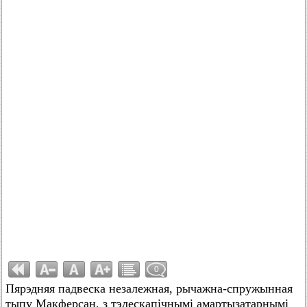
0
Пярэдняя падвеска незалежная, рычажна-спружынная
тыпу Макферсан, з тэлескапічнымі амартызатарнымі