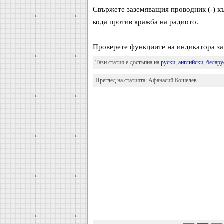
Свържете заземяващия проводник (-) к
кода против кражба на радиото.
Проверете функциите на индикатора за
Тази статия е достъпна на
руски
,
английски
,
белару
Преглед на статията:
Афанасий Кошелев