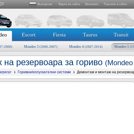
Български
Карта на сайта
Контакти
Търсене в сайта
deo
Escort
Fiesta
Taurus
Transit
Mondeo 3
Mondeo 4
Mondeo 1
97-2000)
(2000-2007)
(2007-2014)
(1
 на резервоара за гориво
(Mondeo 
агрегат
Горивни/изпускателни системи
Демонтаж и монтаж на резервоар