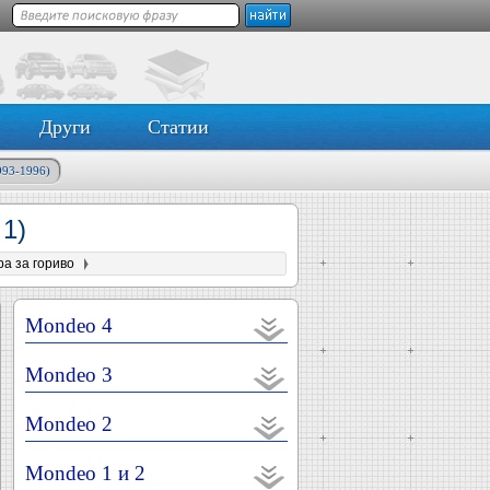
Други
Статии
993-1996)
1)
а за гориво
Mondeo 4
Mondeo 3
Mondeo 2
Mondeo 1 и 2