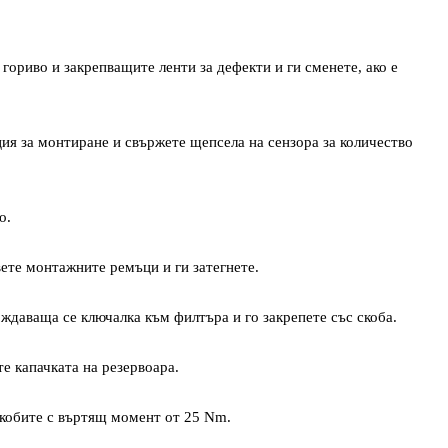
гориво и закрепващите ленти за дефекти и ги сменете, ако е
ция за монтиране и свържете щепсела на сензора за количество
о.
вете монтажните ремъци и ги затегнете.
даваща се ключалка към филтъра и го закрепете със скоба.
е капачката на резервоара.
скобите с въртящ момент от 25 Nm.