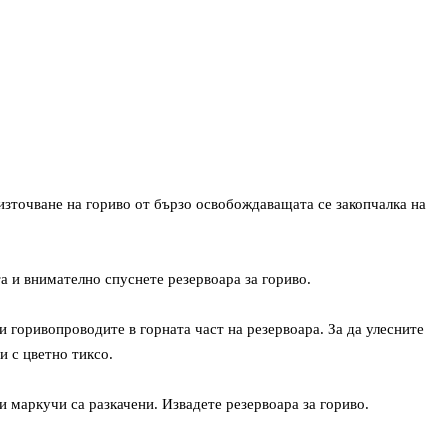
 източване на гориво от бързо освобождаващата се закопчалка на
а и внимателно спуснете резервоара за гориво.
и горивопроводите в горната част на резервоара. За да улесните
 с цветно тиксо.
 маркучи са разкачени. Извадете резервоара за гориво.