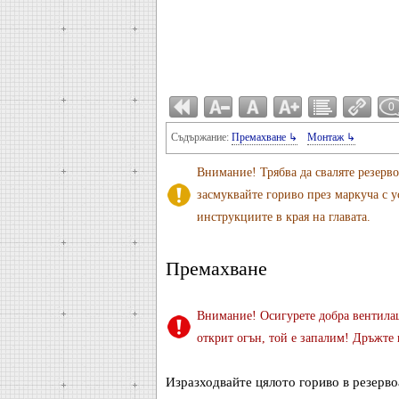
0
Съдържание:
Премахване ↳
Монтаж ↳
Внимание! Трябва да сваляте резерво
засмуквайте гориво през маркуча с у
инструкциите в края на главата.
Премахване
Внимание! Осигурете добра вентилац
открит огън, той е запалим! Дръжте 
Изразходвайте цялото гориво в резерво