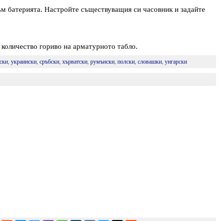
ъм батерията. Настройте съществуващия си часовник и задайте
 количество гориво на арматурното табло.
ски
,
украински
,
сръбски
,
хърватски
,
румънски
,
полски
,
словашки
,
унгарски