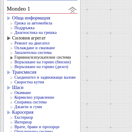
Mondeo 1
Обща информация
Грижа за автомобила
Поддръжка
Диагностика на грешка
Силовия агрегат
Ремонт на двигател
Охлаждане и смазване
Запалителна система
Горивни/изпускателни системи
Впръскване на гориво (бензин)
Впръскване на гориво (дизел)
Трансмисия
Съединител и задвижващи валове
Скоростна кутия
Шаси
Окачване
Кормилно управление
Спирачна система
Джанти и гуми
Каросерия
Екстериор
Интериор
Врати, брави и прозорци
Отоплителна система