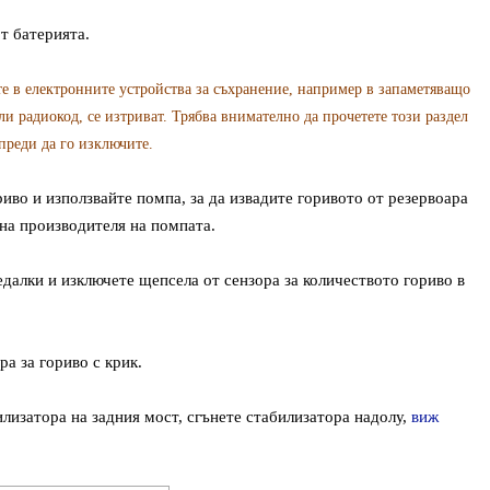
т батерията.
те в електронните устройства за съхранение, например в запаметяващо
ли радиокод, се изтриват. Трябва внимателно да прочетете този раздел
 преди да го изключите.
риво и използвайте помпа, за да извадите горивото от резервоара
на производителя на помпата.
едалки и изключете щепсела от сензора за количеството гориво в
а за гориво с крик.
илизатора на задния мост, сгънете стабилизатора надолу,
виж