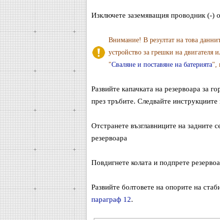
Изключете заземяващия проводник (-) о
Внимание! В резултат на това данни
устройство за грешки на двигателя и
"
Сваляне и поставяне на батерията
",
Развийте капачката на резервоара за го
през тръбите. Следвайте инструкциите 
Отстранете възглавниците на задните с
резервоара
Повдигнете колата и подпрете резервоар
Развийте болтовете на опорите на стаб
параграф 12
.