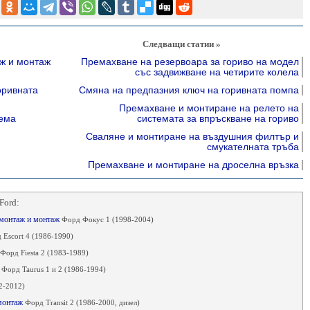
Следващи статии »
аж и монтаж
Премахване на резервоара за гориво на модел
със задвижване на четирите колела
оривната
Смяна на предпазния ключ на горивната помпа
Премахване и монтиране на релето на
ема
системата за впръскване на гориво
Сваляне и монтиране на въздушния филтър и
смукателната тръба
Премахване и монтиране на дроселна връзка
Ford:
емонтаж и монтаж
Форд Фокус 1 (1998-2004)
 Escort 4 (1986-1990)
Форд Fiesta 2 (1983-1989)
ж
Форд Taurus 1 и 2 (1986-1994)
2-2012)
 монтаж
Форд Transit 2 (1986-2000, дизел)