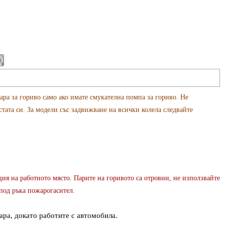
ара за гориво само ако имате смукателна помпа за гориво. Не
стата си. За модели със задвижване на всички колела следвайте
ия на работното място. Парите на горивото са отровни, не използвайте
под ръка пожарогасител.
ара, докато работите с автомобила.