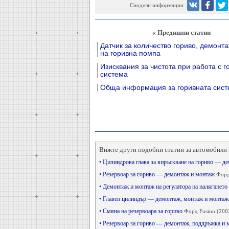
Сподели информация:
« Предишни статии
Датчик за количество гориво, демонт
на горивна помпа
Изисквания за чистота при работа с г
система
Обща информация за горивната сист
Вижте други подобни статии за автомобили 
• Цилиндрова глава за впръскване на гориво — д
• Резервоар за гориво — демонтаж и монтаж
Форд
• Демонтаж и монтаж на регулатора на налягането
• Главен цилиндър — демонтаж, монтаж и монта
• Смяна на резервоара за гориво
Форд Fusion (200
• Резервоар за гориво — демонтаж, поддръжка и