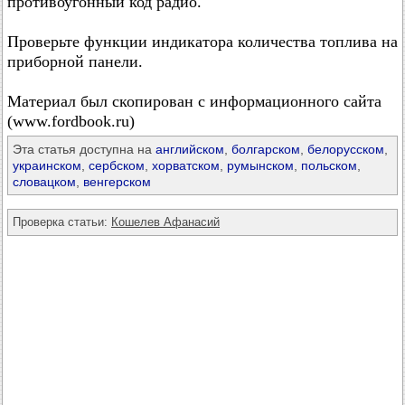
противоугонный код радио.
Проверьте функции индикатора количества топлива на
приборной панели.
Материал был скопирован с информационного сайта
(www.fordbook.ru)
Эта статья доступна на
английском
,
болгарском
,
белорусском
,
украинском
,
сербском
,
хорватском
,
румынском
,
польском
,
словацком
,
венгерском
Проверка статьи:
Кошелев Афанасий