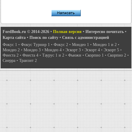
FordBook.ru © 2014-2026
•
Полная версия
•
Интересно почитать
•
Карта сайта
•
Поиск по сайту
•
Связь с администрацией
Фокус 1
•
Фокус Турнир 1
•
Фокус 2
•
Мондео 1
•
Мондео 1 и 2
•
Мондео 2
•
Мондео 3
•
Мондео 4
•
Эскорт 3
•
Эскорт 4
•
Эскорт 5
•
Фиеста 2
•
Фиеста 4
•
Таурус 1 и 2
•
Фьюжн
•
Скорпио 1
•
Скорпио 2
•
Сиерра
•
Транзит 2