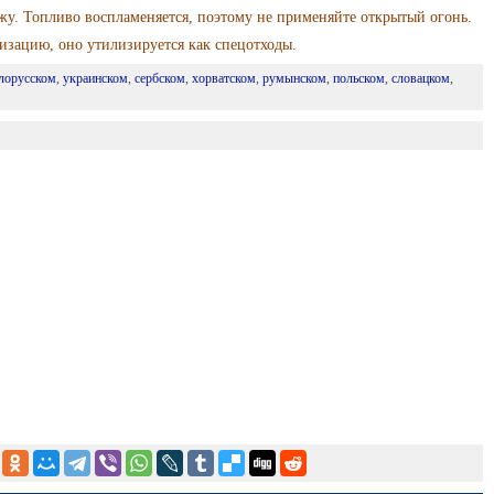
жу. Топливо воспламеняется, поэтому не применяйте открытый огонь.
лизацию, оно утилизируется как спецотходы.
лорусском
,
украинском
,
сербском
,
хорватском
,
румынском
,
польском
,
словацком
,