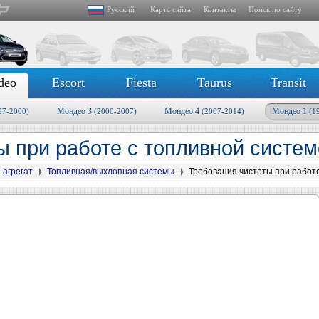
Русский
Карта сайта
Контакты
Поиск по сайту
deo
Escort
Fiesta
Taurus
Transit
Мондео 3
Мондео 4
Мондео 1
97-2000)
(2000-2007)
(2007-2014)
(1
ы при работе с топливной систе
 агрегат
Топливная/выхлопная системы
Требования чистоты при работ