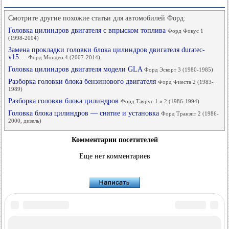
Смотрите другие похожие статьи для автомобилей Форд:
Головка цилиндров двигателя с впрыском топлива
Форд Фокус 1
(1998-2004)
Замена прокладки головки блока цилиндров двигателя duratec-
v15…
Форд Мондео 4 (2007-2014)
Головка цилиндров двигателя модели GLA
Форд Эскорт 3 (1980-1985)
Разборка головки блока бензинового двигателя
Форд Фиеста 2 (1983-
1989)
Разборка головки блока цилиндров
Форд Таурус 1 и 2 (1986-1994)
Головка блока цилиндров — снятие и установка
Форд Транзит 2 (1986-
2000, дизель)
Комментарии посетителей
Еще нет комментариев
FordBook.ru © 2014-2026
•
Полная версия
•
Интересно почитать
•
Карта сайта
•
Поиск по сайту
•
Связь с администрацией