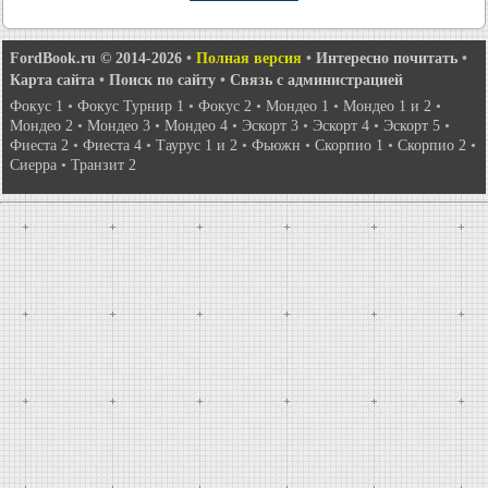
FordBook.ru © 2014-2026
•
Полная версия
•
Интересно почитать
•
Карта сайта
•
Поиск по сайту
•
Связь с администрацией
Фокус 1
•
Фокус Турнир 1
•
Фокус 2
•
Мондео 1
•
Мондео 1 и 2
•
Мондео 2
•
Мондео 3
•
Мондео 4
•
Эскорт 3
•
Эскорт 4
•
Эскорт 5
•
Фиеста 2
•
Фиеста 4
•
Таурус 1 и 2
•
Фьюжн
•
Скорпио 1
•
Скорпио 2
•
Сиерра
•
Транзит 2