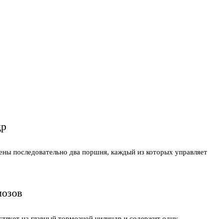
др
ены последовательно два поршня, каждый из которых управляет
мозов
твует на главный тормозной цилиндр и содержит одну