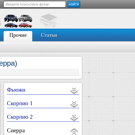
Прочие
Статьи
ерра)
Фьюжн
Скорпио 1
Скорпио 2
Сиерра