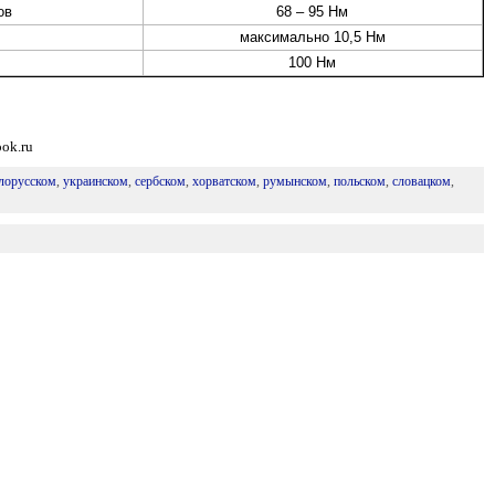
ов
68 – 95 Нм
максимально 10,5 Нм
100 Нм
ok.ru
лорусском
,
украинском
,
сербском
,
хорватском
,
румынском
,
польском
,
словацком
,