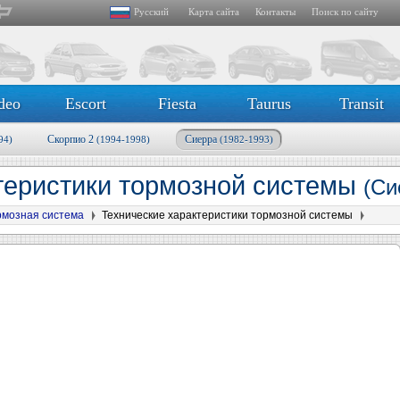
Русский
Карта сайта
Контакты
Поиск по сайту
deo
Escort
Fiesta
Taurus
Transit
Скорпио 2
Сиерра
94)
(1994-1998)
(1982-1993)
теристики тормозной системы
(Си
рмозная система
Технические характеристики тормозной системы