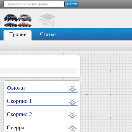
Прочие
Статьи
Фьюжн
Скорпио 1
Скорпио 2
Сиерра