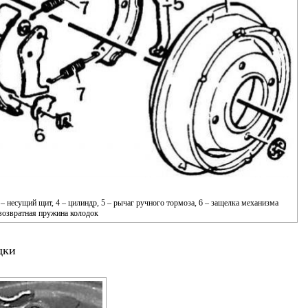
 – несущий щит, 4 – цилиндр, 5 – рычаг ручного тормоза, 6 – защелка механизма
 возвратная пружина колодок
дки