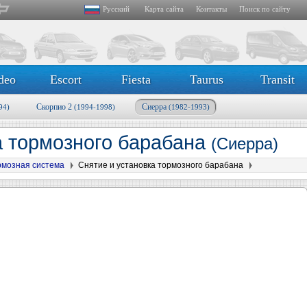
Русский
Карта сайта
Контакты
Поиск по сайту
deo
Escort
Fiesta
Taurus
Transit
Скорпио 2
Сиерра
94)
(1994-1998)
(1982-1993)
а тормозного барабана
(Сиерра)
рмозная система
Снятие и установка тормозного барабана