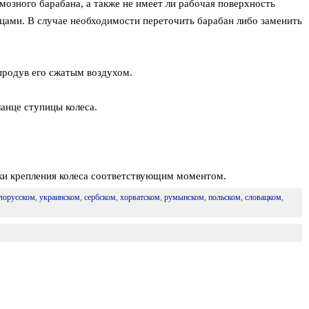
озного барабана, а также не имеет ли рабочая поверхность
ами. В случае необходимости переточить барабан либо заменить
родув его сжатым воздухом.
анце ступицы колеса.
ки крепления колеса соответствующим моментом.
лорусском
,
украинском
,
сербском
,
хорватском
,
румынском
,
польском
,
словацком
,