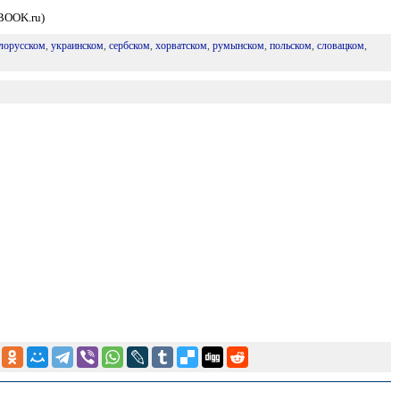
DBOOK.ru)
лорусском
,
украинском
,
сербском
,
хорватском
,
румынском
,
польском
,
словацком
,