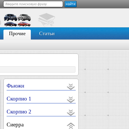
Прочие
Статьи
Фьюжн
Скорпио 1
Скорпио 2
Сиерра