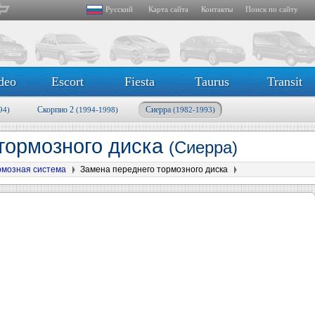
Русский
Карта сайта
Контакты
Поиск по сайту
deo
Escort
Fiesta
Taurus
Transit
Скорпио 2
Сиерра
94)
(1994-1998)
(1982-1993)
тормозного диска
(Сиерра)
рмозная система
Замена переднего тормозного диска