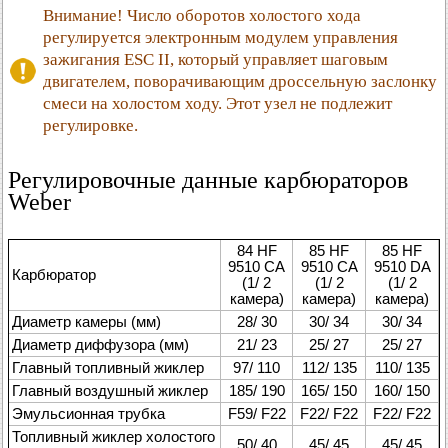
Внимание! Число оборотов холостого хода
регулируется электронным модулем управления
зажигания ESC II, который управляет шаговым
двигателем, поворачивающим дроссельную заслонку
смеси на холостом ходу. Этот узел не подлежит
регулировке.
Регулировочные данные карбюраторов
Weber
84 HF
85 HF
85 HF
9510 СА
9510 СА
9510 DА
Карбюратор
(1/ 2
(1/ 2
(1/ 2
камера)
камера)
камера)
Диаметр камеры (мм)
28/ 30
30/ 34
30/ 34
Диаметр диффузора (мм)
21/ 23
25/ 27
25/ 27
Главный топливный жиклер
97/ 110
112/ 135
110/ 135
Главный воздушный жиклер
185/ 190
165/ 150
160/ 150
Эмульсионная трубка
F59/ F22
F22/ F22
F22/ F22
Топливный жиклер холостого
50/ 40
45/ 45
45/ 45