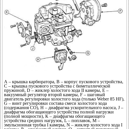
А – крышка карбюратора, В – корпус пускового устройства,
С – крышка пускового устройства с биметаллической
пружиной, D – жиклер холостого хода II камеры, Е –
вакуумный регулятор второй камеры, F – шаговый
двигатель регулировки холостого хода (только Weber 85 HF),
G – винт регулировки состава смеси холостого хода
(содержания СО), Н – диафрагма ускорительного насоса, J –
диафрагма обогащающего устройства полной нагрузки
(полной мощности), К – диафрагма обогащающего
устройства средних нагрузок, L – поплавок, М –
эмульсионная трубка I камеры, N – жиклер холостого хода I