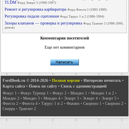
TLDM
Форд Эскорт 5 (1990-1997)
Ремонт и регулировка карбюратора
Форд Фиеста 2 (1983-1989)
Регулировка педали сцепления
Форд Таурус 1 и 2 (1986-1994)
Зазоры клапанов — проверка и регулировка
Форд Транзит 2 (1986-2000,
дизель)
Комментарии посетителей
Еще нет комментариев
FordBook.ru © 2014-2026
•
Полная версия
•
Интересно почитать
•
Карта сайта
•
Поиск по сайту
•
Связь с администрацией
Фокус 1
•
Фокус Турнир 1
•
Фокус 2
•
Мондео 1
•
Мондео 1 и 2
•
Мондео 2
•
Мондео 3
•
Мондео 4
•
Эскорт 3
•
Эскорт 4
•
Эскорт 5
•
Фиеста 2
•
Фиеста 4
•
Таурус 1 и 2
•
Фьюжн
•
Скорпио 1
•
Скорпио 2
•
Сиерра
•
Транзит 2