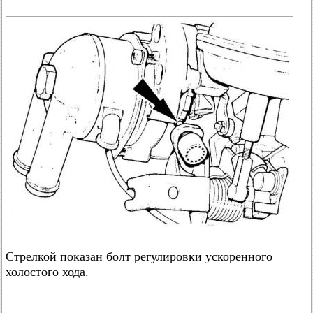
Стрелкой показан болт регулировки ускоренного
холостого хода.