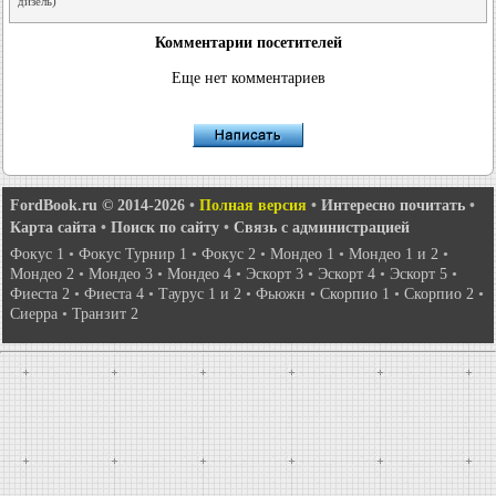
дизель)
Комментарии посетителей
Еще нет комментариев
FordBook.ru © 2014-2026
•
Полная версия
•
Интересно почитать
•
Карта сайта
•
Поиск по сайту
•
Связь с администрацией
Фокус 1
•
Фокус Турнир 1
•
Фокус 2
•
Мондео 1
•
Мондео 1 и 2
•
Мондео 2
•
Мондео 3
•
Мондео 4
•
Эскорт 3
•
Эскорт 4
•
Эскорт 5
•
Фиеста 2
•
Фиеста 4
•
Таурус 1 и 2
•
Фьюжн
•
Скорпио 1
•
Скорпио 2
•
Сиерра
•
Транзит 2