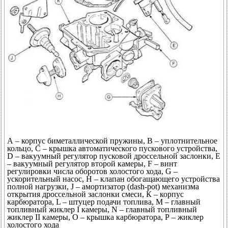
А – корпус биметаллической пружины, В – уплотнительное
кольцо, С – крышка автоматического пускового устройства,
D – вакуумный регулятор пусковой дроссельной заслонки, Е
– вакуумный регулятор второй камеры, F – винт
регулировки числа оборотов холостого хода, G –
ускорительный насос, Н – клапан обогащающего устройства
полной нагрузки, J – амортизатор (dash-pot) механизма
открытия дроссельной заслонки смеси, К – корпус
карбюратора, L – штуцер подачи топлива, М – главный
топливный жиклер I камеры, N – главный топливный
жиклер II камеры, О – крышка карбюратора, Р – жиклер
холостого хода