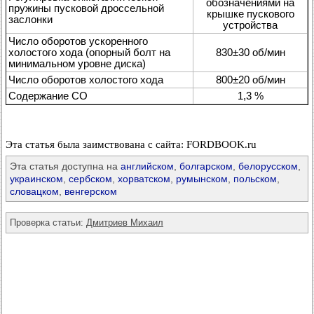
обозначениями на
пружины пусковой дроссельной
крышке пускового
заслонки
устройства
Число оборотов ускоренного
холостого хода (опорный болт на
830±30 об/мин
минимальном уровне диска)
Число оборотов холостого хода
800±20 об/мин
Содержание CO
1,3 %
Эта статья была заимствована с сайта: FORDBOOK.ru
Эта статья доступна на
английском
,
болгарском
,
белорусском
,
украинском
,
сербском
,
хорватском
,
румынском
,
польском
,
словацком
,
венгерском
Проверка статьи:
Дмитриев Михаил