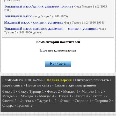
(1998-2004)
Топливный насос/датчик указателя топлива
Форд Мондео 1 и 2 (1993-
2000)
Топливный насос
Форд Эскорт 3 (1980-1985)
Масляный насос - снятие и установка
Форд Таурус 1 и 2 (1986-1994)
Топливный насос высокого давления — снятие и установка
Форд
Транзит 2 (1986-2000, дизель)
Комментарии посетителей
Еще нет комментариев
FordBook.ru © 2014-2026
•
Полная версия
•
Интересно почитать
•
Карта сайта
•
Поиск по сайту
•
Связь с администрацией
Фокус 1
•
Фокус Турнир 1
•
Фокус 2
•
Мондео 1
•
Мондео 1 и 2
•
Мондео 2
•
Мондео 3
•
Мондео 4
•
Эскорт 3
•
Эскорт 4
•
Эскорт 5
•
Фиеста 2
•
Фиеста 4
•
Таурус 1 и 2
•
Фьюжн
•
Скорпио 1
•
Скорпио 2
•
Сиерра
•
Транзит 2