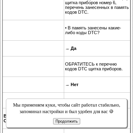
щитка приборов номер 6,
перечень занесенных в память
кодов DTC.
• В память занесены какие-
либо коды DTC?
→
Да
ОБРАТИТЕСЬ к перечню
кодов DTC щитка приборов.
→
Нет
Перейдите к
B3
Мы применяем куки, чтобы сайт работал стабильно,
запоминал настройки и был удобен для вас 🍪
B3: ПРОВЕРКА ВЫХОДНОГО СИГНАЛА ДАТЧИКА
СКОРОСТИ АВТОМОБИЛЯ (VSS)
Продолжить