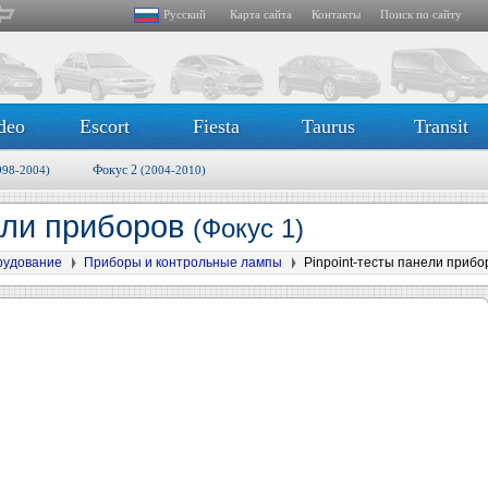
Русский
Карта сайта
Контакты
Поиск по сайту
deo
Escort
Fiesta
Taurus
Transit
Фокус 2
998-2004)
(2004-2010)
нели приборов
(Фокус 1)
рудование
Приборы и контрольные лампы
Pinpoint-тесты панели прибо