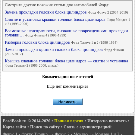
Смотрите другие похожие статьи для автомобилей Форд:
Замена прокладки головки блока цилиндров
Форд Фокус 2 (2004-2010)
Снятие и установка крышки головки блока цилиндров
Форд Мондео 1
и 2 (1993-2000)
Возможные неисправности, вызванные повреждениями прокладки
головки…
Форд Фиеста 4 (1996-1999)
Разборка головки блока цилиндров
Форд Таурус 1 и 2 (1986-1994)
Замена прокладки крышки головки блока цилиндров
Форд Фьюжн
(2002-2012)
Крышка клапанов головки блока цилиндров — снятие и установка
Форд Транзит 2 (1986-2000, дизель)
Комментарии посетителей
Еще нет комментариев
FordBook.ru © 2014-2026
•
Полная версия
•
Интересно почитать
•
Карта сайта
•
Поиск по сайту
•
Связь с администрацией
Фокус 1
•
Фокус Турнир 1
•
Фокус 2
•
Мондео 1
•
Мондео 1 и 2
•