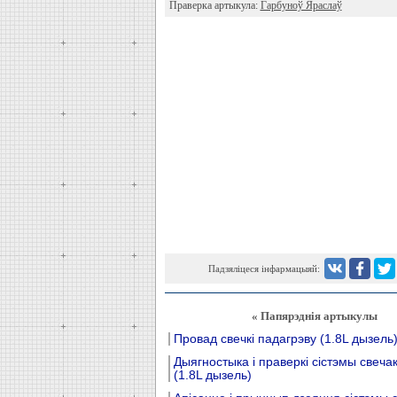
Праверка артыкула:
Гарбуноў Яраслаў
Падзяліцеся інфармацыяй:
« Папярэднія артыкулы
Провад свечкі падагрэву (1.8L дызель
Дыягностыка і праверкі сістэмы свеча
(1.8L дызель)