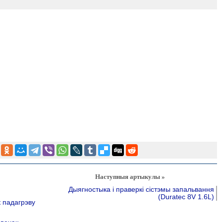
Наступныя артыкулы »
)
Дыягностыка і праверкі сістэмы запальвання
(Duratec 8V 1.6L)
к падагрэву