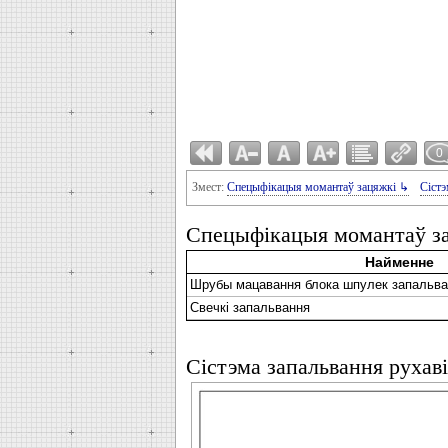
0
Змест:
Спецыфікацыя момантаў зацяжкі ↳
Сістэ
Спецыфікацыя момантаў з
Найменне
Шрубы мацавання блока шпулек запальва
Свечкі запальвання
Сістэма запальвання рухав