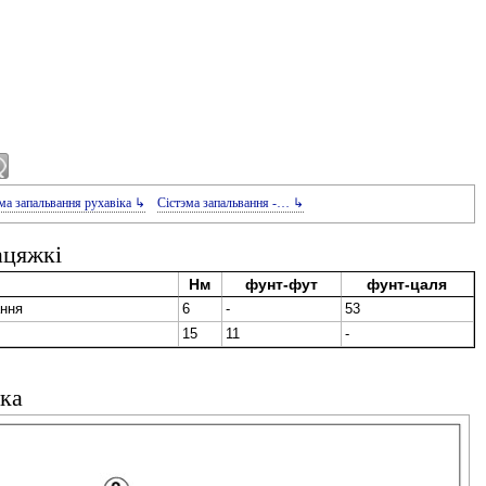
ма запальвання рухавіка ↳
Сістэма запальвання -… ↳
ацяжкі
Нм
фунт-фут
фунт-цаля
ння
6
-
53
15
11
-
іка