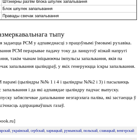
Штэкерны раз'ём блока шпулек запальвання
Блок шпулек запальвання
Правады свечак запальвання
размеркавальнага тыпу
я задаецца PCM у адпаведнасці з працоўнымі ўмовамі рухавіка.
вання PCM перарывае падачу току да ланцугоў нізкай напругі
ння, такім чынам ініцыюючы імпульсы запальвання, якія па
чак запальвання цыліндраў, у якіх генеруюцца іскры запальвання.
 парамі (цыліндры №№ 1 і 4 і цыліндры №№2 і 3) і пасылаюць
 запальвання і да які адпавядае цыліндру падчас выпуску.
уску забяспечвае дапальванне незгарэлага паліва, які застаецца ў
січнасць адпрацаваўшых газаў.
ook.ru]
арскай
,
украінскай
,
сербскай
,
харвацкай
,
румынскай
,
польскай
,
славацкай
,
венгерскай