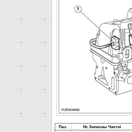
Паз.
№ Запасны Часткі