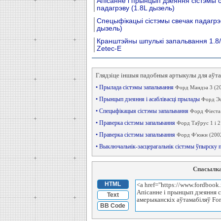
Апісанне і прынцып дзеяння сістэмы 
падагрэву (1.8L дызель)
Спецыфікацыі сістэмы свечак падагрэ
дызель)
Кранштэйны шпулькі запальвання 1.8/
Zetec-E
Глядзіце іншыя падобныя артыкулы для аўт
• Прылада сістэмы запальвання
Форд Мандэа 3 (2
• Прынцып дзеяння і асаблівасці прылады
Форд Эс
• Спецыфікацыя сістэмы запальвання
Форд Фіеста
• Праверка сістэмы запальвання
Форд Таўрус 1 і 2
• Праверка сістэмы запальвання
Форд Ф'южн (200
• Выключальнік-засцерагальнік сістэмы ўпырску 
Спасылка
HTML
Text
BB Code