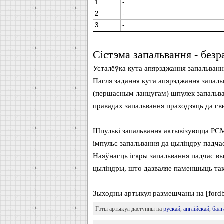
1
-
2
-
3
-
Сістэма запальвання - без
Усталёўка кута апярэджання запальванн
Пасля задання кута апярэджання запаль
(першасным ланцугам) шпулек запальва
правадах запальвання праходзяць да све
Шпулькі запальвання актывізуюцца PCM
імпульс запальвання да цыліндру падчас
Наяўнасць іскры запальвання падчас вып
цыліндры, што дазваляе паменшыць так
Зыходны артыкул размешчаны на [fordb
Гэты артыкул даступны на
рускай
,
англійскай
,
балг