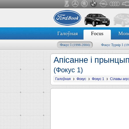
Галоўная
Focus
Mon
Фокус 1
Фокус Турнір 1
(1998-2004)
(19
Апісанне і прынцып
(Фокус 1)
Галоўная
Фокус
Фокус 1
Сілавы агр