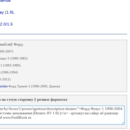
свечак
ву (1.8L
2.0/1.6
амабіляў Форд:
000-2007)
корт 3 (1980-1985)
 2 (1983-1989)
 (1986-1994)
2-2012)
паліва
Форд Транзіт 2 (1986-2000, Дызель)
 на гэтую старонку ў розных фарматах