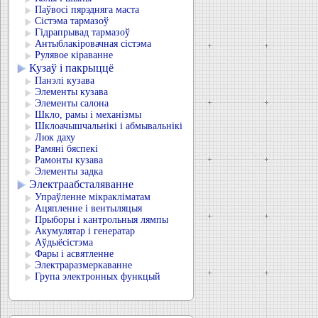
Паўвосі пярэдняга маста
Сістэма тармазоў
Гідрапрывад тармазоў
Антыблакіровачная сістэма
Рулявое кіраванне
Кузаў і пакрыццё
Панэлі кузава
Элементы кузава
Элементы салона
Шкло, рамы і механізмы
Шклоачышчальнікі і абмывальнікі
Люк даху
Рамяні бяспекі
Рамонты кузава
Элементы задка
Электраабсталяванне
Упраўленне мікракліматам
Ацяпленне і вентыляцыя
Прыборы і кантрольныя лямпы
Акумулятар і генератар
Аўдыёсістэма
Фары і асвятленне
Электраразмеркаванне
Група электронных функцый