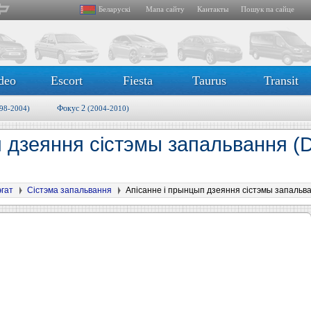
Беларускі
Мапа сайту
Кантакты
Пошук па сайце
deo
Escort
Fiesta
Taurus
Transit
Фокус 2
98-2004)
(2004-2010)
 дзеяння сістэмы запальвання (D
эгат
Сістэма запальвання
Апісанне і прынцып дзеяння сістэмы запальван