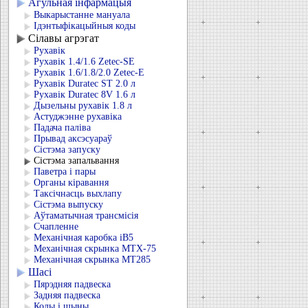
Агульная інфармацыя
Выкарыстанне мануала
Ідэнтыфікацыйныя коды
Сілавы агрэгат
Рухавік
Рухавік 1.4/1.6 Zetec-SE
Рухавік 1.6/1.8/2.0 Zetec-E
Рухавік Duratec ST 2.0 л
Рухавік Duratec 8V 1.6 л
Дызельны рухавік 1.8 л
Астуджэнне рухавіка
Падача паліва
Прывад аксэсуараў
Сістэма запуску
Сістэма запальвання
Паветра і пары
Органы кіравання
Таксічнасць выхлапу
Сістэма выпуску
Аўтаматычная трансмісія
Счапленне
Механічная каробка iB5
Механічная скрынка MTX-75
Механічная скрынка MT285
Шасі
Пярэдняя падвеска
Задняя падвеска
Колы і шыны