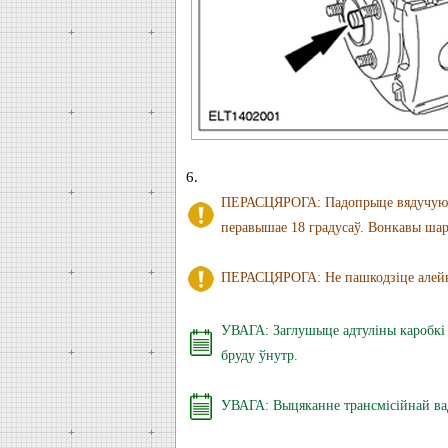
6.
ПЕРАСЦЯРОГА: Падопрыце вядучую па
перавышае 18 градусаў. Вонкавы шарн
ПЕРАСЦЯРОГА: Не пашкодзіце алей
УВАГА: Заглушыце адтуліны каробкі п
бруду ўнутр.
УВАГА: Выцяканне трансмісійнай вад