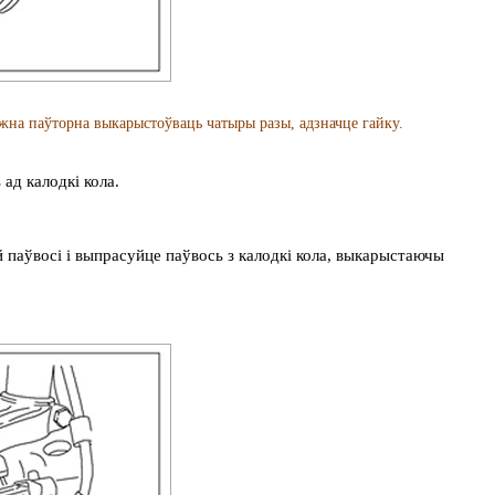
а паўторна выкарыстоўваць чатыры разы, адзначце гайку.
ад калодкі кола.
й паўвосі і выпрасуйце паўвось з калодкі кола, выкарыстаючы