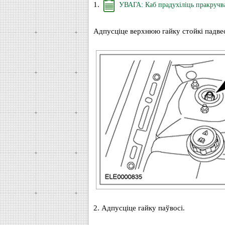
1.
УВАГА: Каб прадухіліць пракручв
Адпусціце верхнюю гайку стойкі падвес
2. Адпусціце гайку паўвосі.