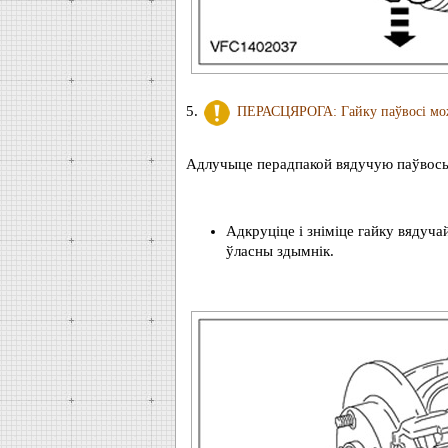
5.
ПЕРАСЦЯРОГА: Гайку паўвосі можн
Адлучыце перадпакой вядучую паўвось 
Адкруціце і зніміце гайку вядуча
ўласны здымнік.