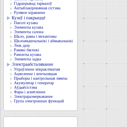
Гідрапрывад тармазоў
Антыблакіровачная сістэма
Рулявое кіраванне
Кузаў і пакрыццё
Панэлі кузава
Элементы кузава
Элементы салона
Шкло, рамы і механізмы
Шклоачышчальнікі і абмывальнікі
Люк даху
Рамяні бяспекі
Рамонты кузава
Элементы задка
Электраабсталяванне
Упраўленне мікракліматам
Ацяпленне і вентыляцыя
Прыборы і кантрольныя лямпы
Акумулятар і генератар
Аўдыёсістэма
Фары і асвятленне
Электраразмеркаванне
Група электронных функцый