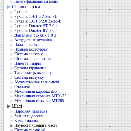
Ідэнтыфікацыйныя коды
Сілавы агрэгат
Рухавік
Рухавік 1.4/1.6 Zetec-SE
Рухавік 1.6/1.8/2.0 Zetec-E
Рухавік Duratec ST 2.0 л
Рухавік Duratec 8V 1.6 л
Дызельны рухавік 1.8 л
Астуджэнне рухавіка
Падача паліва
Прывад аксэсуараў
Сістэма запуску
Сістэма запальвання
Паветра і пары
Органы кіравання
Таксічнасць выхлапу
Сістэма выпуску
Аўтаматычная трансмісія
Счапленне
Механічная каробка iB5
Механічная скрынка MTX-75
Механічная скрынка MT285
Шасі
Пярэдняя падвеска
Задняя падвеска
Колы і шыны
Паўвосі пярэдняга маста
Сістэма тармазоў