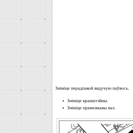
Зніміце перадпакой вядучую паўвось.
Зніміце кранштэйны.
Зніміце прамежкавы вал.