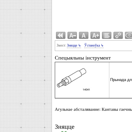
0
Змест:
Зняцце ↳
Ўстаноўка ↳
Спецыяльны інструмент
Прынада для
Агульнае абсталяванне: Кантавы гаечны
Зняцце