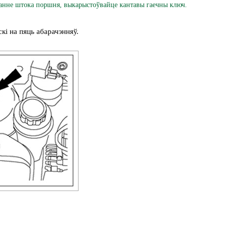
анне штока поршня, выкарыстоўвайце кантавы гаечны ключ.
кі на пяць абарачэнняў.