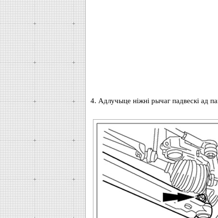
4. Адлучыце ніжні рычаг падвескі ад па