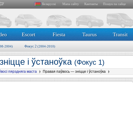
Беларускі
Мапа сайту
Кантакты
Пошук па сайце
deo
Escort
Fiesta
Taurus
Transit
Фокус 2
98-2004)
(2004-2010)
зніцце і ўстаноўка
(Фокус 1)
восі пярэдняга маста
Правая паўвось — зніцце і ўстаноўка