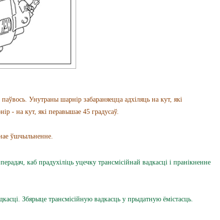
ўвось. Унутраны шарнір забараняецца адхіляць на кут, які
ір - на кут, які перавышае 45 градусаў.
нае ўшчыльненне.
ерадач, каб прадухіліць уцечку трансмісійнай вадкасці і пранікненне
касці. Збярыце трансмісійную вадкасць у прыдатную ёмістасць.