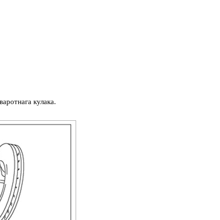
варотнага кулака.