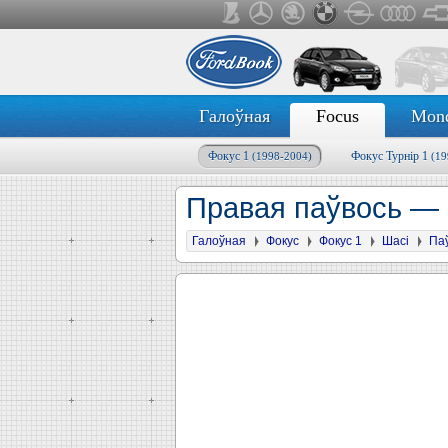
Галоўная
Focus
Mon
Фокус 1
Фокус Турнір 1
(1998-2004)
(19
Правая паўвось — 
Галоўная
Фокус
Фокус 1
Шасі
Паў