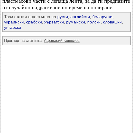
пластмасови части с лепяща лента, за да ги предпазите
от случайно надраскване по време на полиране.
Тази статия е достъпна на
руски
,
английски
,
беларуски
,
украински
,
сръбски
,
хърватски
,
румънски
,
полски
,
словашки
,
унгарски
Преглед на статията:
Афанасий Кошелев