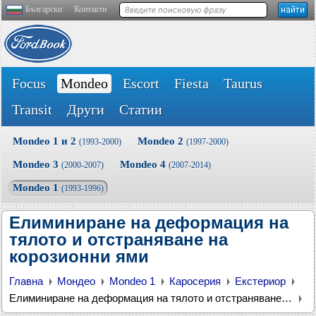
Български
Контакти
Focus
Mondeo
Escort
Fiesta
Taurus
Transit
Други
Статии
Mondeo 1 и 2
Mondeo 2
(1993-2000)
(1997-2000)
Mondeo 3
Mondeo 4
(2000-2007)
(2007-2014)
Mondeo 1
(1993-1996)
Елиминиране на деформация на
тялото и отстраняване на
корозионни ями
Главна
Мондео
Mondeo 1
Каросерия
Екстериор
Елиминиране на деформация на тялото и отстраняване на корозионни ями