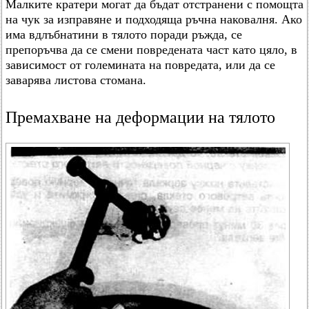
Малките кратери могат да бъдат отстранени с помощта
на чук за изправяне и подходяща ръчна наковалня. Ако
има вдлъбнатини в тялото поради ръжда, се
препоръчва да се смени повредената част като цяло, в
зависимост от големината на повредата, или да се
заварява листова стомана.
Премахване на деформации на тялото