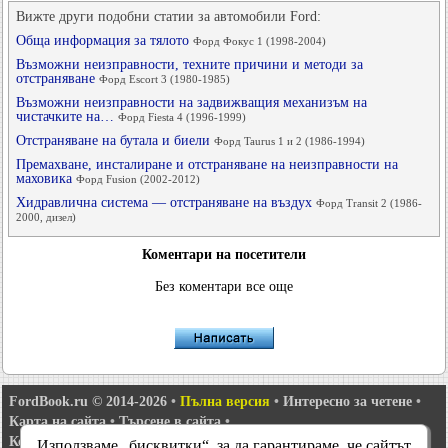
Вижте други подобни статии за автомобили Ford:
Обща информация за тялото
Форд Фокус 1 (1998-2004)
Възможни неизправности, техните причини и методи за
отстраняване
Форд Escort 3 (1980-1985)
Възможни неизправности на задвижващия механизъм на
чистачките на…
Форд Fiesta 4 (1996-1999)
Отстраняване на бутала и биели
Форд Taurus 1 и 2 (1986-1994)
Премахване, инсталиране и отстраняване на неизправности на
маховика
Форд Fusion (2002-2012)
Хидравлична система — отстраняване на въздух
Форд Transit 2 (1986-
2000, дизел)
Коментари на посетители
Без коментари все още
FordBook.ru © 2014-2026
•
Пълна версия
•
Интересно за четене
•
Карта на сайта
•
Търсене в сайта
•
Комуникация с администрацията
Използваме „бисквитки“, за да гарантираме, че сайтът