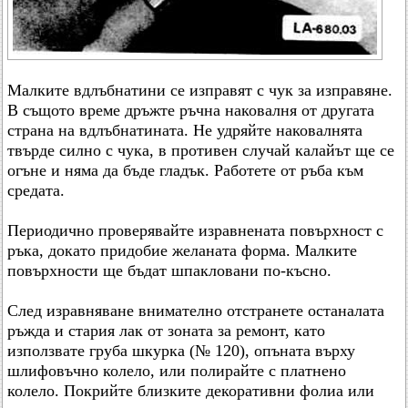
Малките вдлъбнатини се изправят с чук за изправяне.
В същото време дръжте ръчна наковалня от другата
страна на вдлъбнатината. Не удряйте наковалнята
твърде силно с чука, в противен случай калайът ще се
огъне и няма да бъде гладък. Работете от ръба към
средата.
Периодично проверявайте изравнената повърхност с
ръка, докато придобие желаната форма. Малките
повърхности ще бъдат шпакловани по-късно.
След изравняване внимателно отстранете останалата
ръжда и стария лак от зоната за ремонт, като
използвате груба шкурка (№ 120), опъната върху
шлифовъчно колело, или полирайте с платнено
колело. Покрийте близките декоративни фолиа или