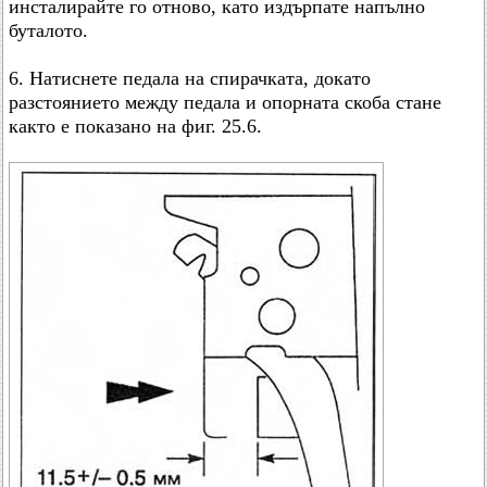
инсталирайте го отново, като издърпате напълно
буталото.
6. Натиснете педала на спирачката, докато
разстоянието между педала и опорната скоба стане
както е показано на фиг. 25.6.