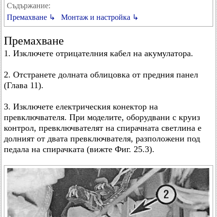
Съдържание:
Премахване ↳
Монтаж и настройка ↳
Премахване
1. Изключете отрицателния кабел на акумулатора.
2. Отстранете долната облицовка от предния панел
(Глава 11).
3. Изключете електрическия конектор на
превключвателя. При моделите, оборудвани с круиз
контрол, превключвателят на спирачната светлина е
долният от двата превключвателя, разположени под
педала на спирачката (вижте Фиг. 25.3).