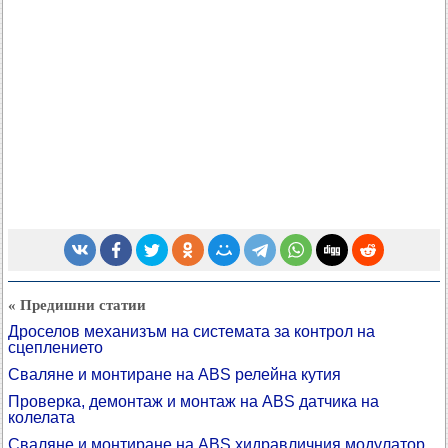
« Предишни статии
Дроселов механизъм на системата за контрол на
сцеплението
Сваляне и монтиране на ABS релейна кутия
Проверка, демонтаж и монтаж на ABS датчика на
колелата
Сваляне и монтиране на ABS хидравличния модулатор