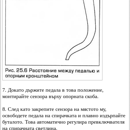
7. Докато държите педала в това положение,
монтирайте сензора върху опорната скоба.
8. След като закрепите сензора на мястото му,
освободете педала на спирачката и плавно издърпайте
буталото. Това автоматично регулира превключвателя
на спирачната светлина.