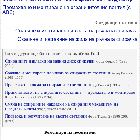
Премахване и монтиране на ограничителния вентил (с
ABS)
Следващи статии »
Сваляне и монтиране на лоста на ръчната спирачка
Сваляне и поставяне на жила на ръчната спирачка
Вижте други подобни статии за автомобили Ford:
Спирачните накладки на задния диск спирачки
Форд Фокус 1 (1998-
2004)
Сваляне и монтиране на ключа за спирачните светлини
Форд Escort 4
(1986-1990)
Проверка на ключа за спирачните светлини
Форд Fiesta 4 (1996-1999)
Превключвател на спирачните светлини — премахване и монтиране
Форд Taurus 1 и 2 (1986-1994)
Смяна на спирачните накладки на спирачния механизъм на
предните колела
Форд Fusion (2002-2012)
Проверка и регулиране на късите светлини
Форд Transit 2 (1986-2000,
дизел)
Коментари на посетители