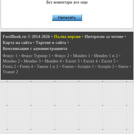
Без коментари все още
FordBook.ru © 2014-2026
•
Пълна версия
•
Интересно за четене
•
Карта на сайта
•
Търсене в сайта
•
Комуникация с администрацията
Фокус 1
•
Фокус Турнир 1
•
Фокус 2
•
Mondeo 1
•
Mondeo 1 и 2
•
Mondeo 2
•
Mondeo 3
•
Mondeo 4
•
Escort 3
•
Escort 4
•
Escort 5
•
Fiesta 2
•
Fiesta 4
•
Taurus 1 и 2
•
Fusion
•
Scorpio 1
•
Scorpio 2
•
Sierra
•
Transit 2