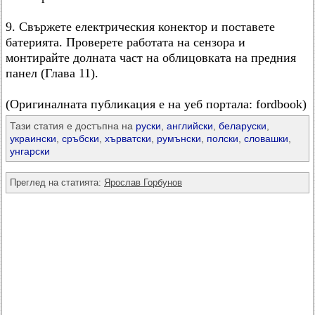
9. Свържете електрическия конектор и поставете
батерията. Проверете работата на сензора и
монтирайте долната част на облицовката на предния
панел (Глава 11).
(Оригиналната публикация е на уеб портала: fordbook)
Тази статия е достъпна на
руски
,
английски
,
беларуски
,
украински
,
сръбски
,
хърватски
,
румънски
,
полски
,
словашки
,
унгарски
Преглед на статията:
Ярослав Горбунов