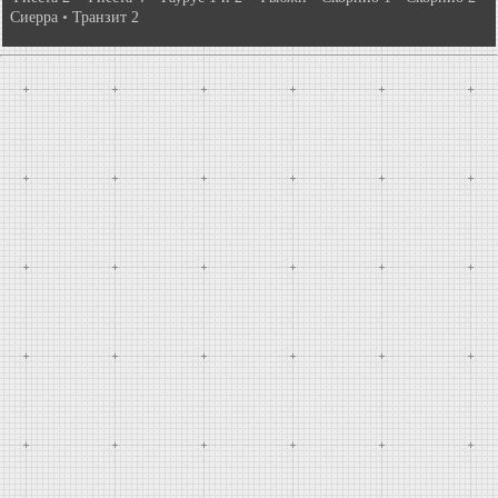
Сиерра
•
Транзит 2