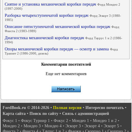
Снятие и установка механической коробки передач
Форд Мондео 2
(1997-2000)
Разборка четырехступенчатой коробки передач
Форд Эскорт 3 (1980-
1985)
Описание пятиступенчатой механической коробки передач
Форд
Фиеста 2 (1983-1989)
Диагностика механической коробки передач
Форд Таурус 1 и 2 (1986-
1994)
Опоры механической коробки передач — осмотр и замена
Форд
Транзит 2 (1986-2000, дизель)
Комментарии посетителей
Еще нет комментариев
FordBook.ru © 2014-2026
•
Полная версия
•
Интересно почитать
•
Карта сайта
•
Поиск по сайту
•
Связь с администрацией
Фокус 1
•
Фокус Турнир 1
•
Фокус 2
•
Мондео 1
•
Мондео 1 и 2
•
Мондео 2
•
Мондео 3
•
Мондео 4
•
Эскорт 3
•
Эскорт 4
•
Эскорт 5
•
Фиеста 2
•
Фиеста 4
•
Таурус 1 и 2
•
Фьюжн
•
Скорпио 1
•
Скорпио 2
•