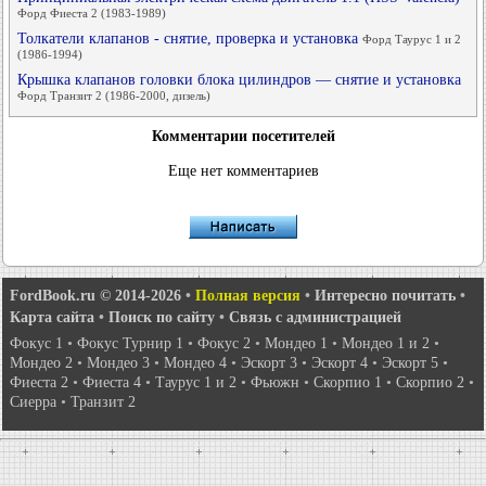
Форд Фиеста 2 (1983-1989)
Толкатели клапанов - снятие, проверка и установка
Форд Таурус 1 и 2
(1986-1994)
Крышка клапанов головки блока цилиндров — снятие и установка
Форд Транзит 2 (1986-2000, дизель)
Комментарии посетителей
Еще нет комментариев
FordBook.ru © 2014-2026
•
Полная версия
•
Интересно почитать
•
Карта сайта
•
Поиск по сайту
•
Связь с администрацией
Фокус 1
•
Фокус Турнир 1
•
Фокус 2
•
Мондео 1
•
Мондео 1 и 2
•
Мондео 2
•
Мондео 3
•
Мондео 4
•
Эскорт 3
•
Эскорт 4
•
Эскорт 5
•
Фиеста 2
•
Фиеста 4
•
Таурус 1 и 2
•
Фьюжн
•
Скорпио 1
•
Скорпио 2
•
Сиерра
•
Транзит 2