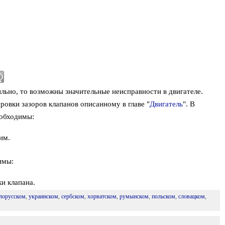
льно, то возможны значительные неисправности в двигателе.
овки зазоров клапанов описанному в главе "
Двигатель
". В
еобходимы:
им.
имы:
и клапана.
лорусском
,
украинском
,
сербском
,
хорватском
,
румынском
,
польском
,
словацком
,