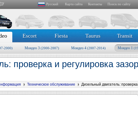
Русский
Карта сайта
Контакты
Поиск по сайту
deo
Escort
Fiesta
Taurus
Transit
Мондео 3
Мондео 4
Мондео 1
97-2000)
(2000-2007)
(2007-2014)
(1
ль: проверка и регулировка зазо
информация
Техническое обслуживание
Дизельный двигатель: проверка