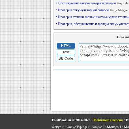
• Обслуживание аккумуляторной батареи
Форд Фо
• Проверка аккумуляторной батареи
Форд Мондео 
• Проверка степени заряженности аккумуляторно
• Проверка, обслуживание и зарядка аккумулято
Ссылка
HTML
Text
BB Code
FordBook.ru © 2014-2026
•
Мобильная версия
•
И
Фокус 1
•
Фокус Турнир 1
•
Фокус 2
•
Мондео 1
•
Мон