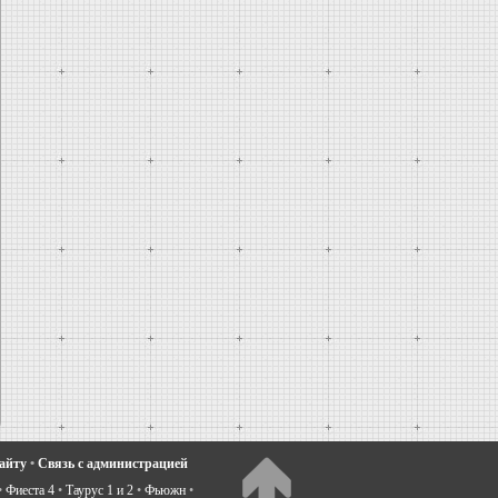
сайту
•
Связь с администрацией
•
Фиеста 4
•
Таурус 1 и 2
•
Фьюжн
•