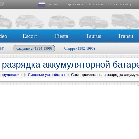
Русский
Карта сайта
Контакты
Поиск по сайту
deo
Escort
Fiesta
Taurus
Transit
Скорпио 2
Сиерра
94)
(1994-1998)
(1982-1993)
 разрядка аккумуляторной бата
борудование
Силовые устройства
Самопроизвольная разрядка аккумул