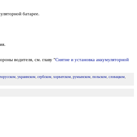
муляторной батарее.
ия.
роны водителя, см. главу "
Снятие и установка аккумуляторной
лорусском
,
украинском
,
сербском
,
хорватском
,
румынском
,
польском
,
словацком
,