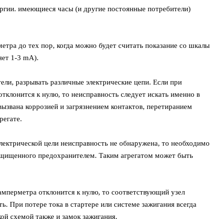
ргии. имеющиеся часы (и другие постоянные потребители)
тра до тех пор, когда можно будет считать показание со шкалы
яет 1-3 mA).
ли, разрывать различные электрические цепи. Если при
тклонится к нулю, то неисправность следует искать именно в
вызвана коррозией и загрязнением контактов, перетиранием
регате.
ектрической цели неисправность не обнаружена, то необходимо
защищенного предохранителем. Таким агрегатом может быть
 амперметра отклонится к нулю, то соответствующий узел
. При потере тока в стартере или системе зажигания всегда
кой схемой также и замок зажигания.