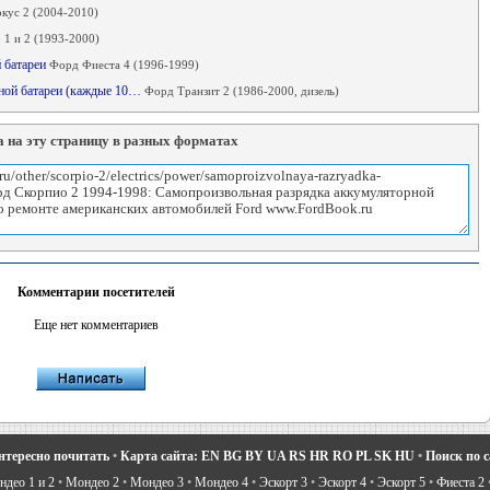
кус 2 (2004-2010)
1 и 2 (1993-2000)
й батареи
Форд Фиеста 4 (1996-1999)
рной батареи (каждые 10…
Форд Транзит 2 (1986-2000, дизель)
 на эту страницу в разных форматах
Комментарии посетителей
Еще нет комментариев
нтересно почитать
•
Карта сайта:
EN
BG
BY
UA
RS
HR
RO
PL
SK
HU
•
Поиск по 
део 1 и 2
•
Мондео 2
•
Мондео 3
•
Мондео 4
•
Эскорт 3
•
Эскорт 4
•
Эскорт 5
•
Фиеста 2