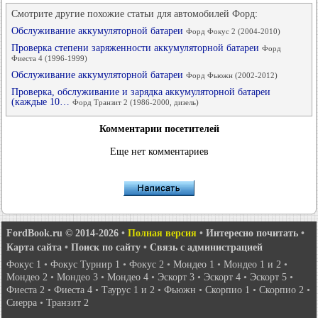
Смотрите другие похожие статьи для автомобилей Форд:
Обслуживание аккумуляторной батареи
Форд Фокус 2 (2004-2010)
Проверка степени заряженности аккумуляторной батареи
Форд
Фиеста 4 (1996-1999)
Обслуживание аккумуляторной батареи
Форд Фьюжн (2002-2012)
Проверка, обслуживание и зарядка аккумуляторной батареи
(каждые 10…
Форд Транзит 2 (1986-2000, дизель)
Комментарии посетителей
Еще нет комментариев
FordBook.ru © 2014-2026
•
Полная версия
•
Интересно почитать
•
Карта сайта
•
Поиск по сайту
•
Связь с администрацией
Фокус 1
•
Фокус Турнир 1
•
Фокус 2
•
Мондео 1
•
Мондео 1 и 2
•
Мондео 2
•
Мондео 3
•
Мондео 4
•
Эскорт 3
•
Эскорт 4
•
Эскорт 5
•
Фиеста 2
•
Фиеста 4
•
Таурус 1 и 2
•
Фьюжн
•
Скорпио 1
•
Скорпио 2
•
Сиерра
•
Транзит 2