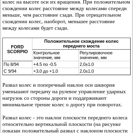
колес на высоте оси их вращения. При положительном
схождении колес расстояние между колесами спереди
меньше, чем расстояние сзади. При отрицательном
схождении колес, наоборот, меньшее расстояние
между колесами будет сзади.
Положительное схождение колес
переднего моста
FORD
SCORPIO
Контрольное
Регулировочное
значение, мм
значение, мм
По 8/94
+4.5 по -0.5
2.0±1.0
С 9/94
+3.0 до +1.0
2.0±1.0
Развал колес и поперечный наклон оси шкворня
уменьшают передачу на рулевое управление ударных
нагрузок со стороны дороги и поддерживают
минимальное трение колес о дорогу при поворотах.
Развал колес - это наклон плоскости переднего колеса
относительно вертикальной плоскости (на рисунке
показан положительный развал с наклоном плоскости