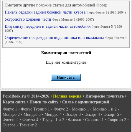
Смотрите другие похожие статьи для автомобилей Форд:
Панель отделки задней боковой части кузова
Форд Фокус 1 (1998-2004)
Устройство ходовой части
Форд Мондео 3 (2000-2007)
Вид снизу передней и задней части автомобиля
Форд Эскорт 5 (1990-
1997)
Определение повреждения подшипника или вкладыша
Форд Фиеста 4
(1996-1999)
Комментарии посетителей
Еще нет комментариев
FordBook.ru © 2014-2026
•
Полная версия
•
Интересно почитать
•
Карта сайта
•
Поиск по сайту
•
Связь с администрацией
Фокус 1
•
Фокус Турнир 1
•
Фокус 2
•
Мондео 1
•
Мондео 1 и 2
•
Мондео 2
•
Мондео 3
•
Мондео 4
•
Эскорт 3
•
Эскорт 4
•
Эскорт 5
•
Фиеста 2
•
Фиеста 4
•
Таурус 1 и 2
•
Фьюжн
•
Скорпио 1
•
Скорпио 2
•
Сиерра
•
Транзит 2