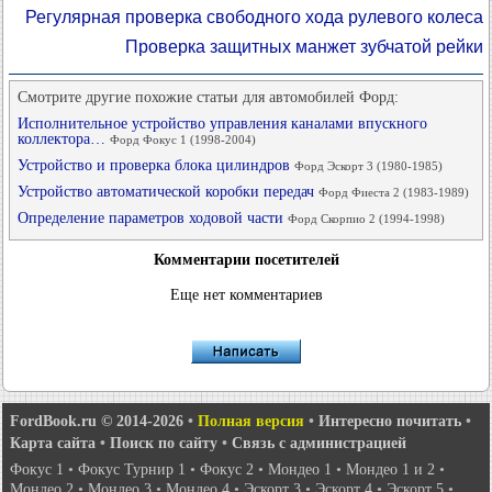
Регулярная проверка свободного хода рулевого колеса
Проверка защитных манжет зубчатой рейки
Смотрите другие похожие статьи для автомобилей Форд:
Исполнительное устройство управления каналами впускного
коллектора…
Форд Фокус 1 (1998-2004)
Устройство и проверка блока цилиндров
Форд Эскорт 3 (1980-1985)
Устройство автоматической коробки передач
Форд Фиеста 2 (1983-1989)
Определение параметров ходовой части
Форд Скорпио 2 (1994-1998)
Комментарии посетителей
Еще нет комментариев
FordBook.ru © 2014-2026
•
Полная версия
•
Интересно почитать
•
Карта сайта
•
Поиск по сайту
•
Связь с администрацией
Фокус 1
•
Фокус Турнир 1
•
Фокус 2
•
Мондео 1
•
Мондео 1 и 2
•
Мондео 2
•
Мондео 3
•
Мондео 4
•
Эскорт 3
•
Эскорт 4
•
Эскорт 5
•