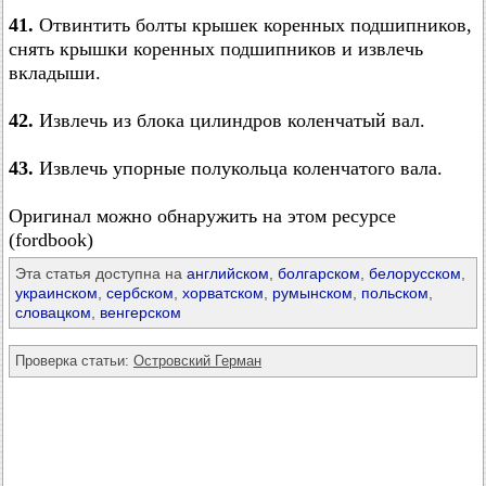
41.
Отвинтить болты крышек коренных подшипников,
снять крышки коренных подшипников и извлечь
вкладыши.
42.
Извлечь из блока цилиндров коленчатый вал.
43.
Извлечь упорные полукольца коленчатого вала.
Оригинал можно обнаружить на этом ресурсе
(fordbook)
Эта статья доступна на
английском
,
болгарском
,
белорусском
,
украинском
,
сербском
,
хорватском
,
румынском
,
польском
,
словацком
,
венгерском
Проверка статьи:
Островский Герман