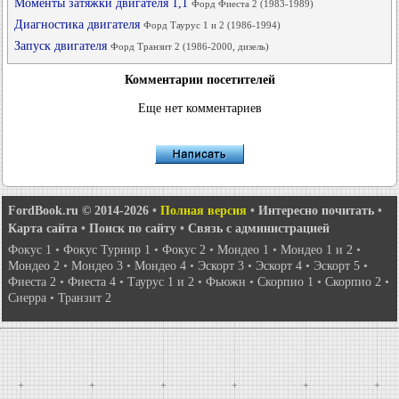
Моменты затяжки двигателя 1,1
Форд Фиеста 2 (1983-1989)
Диагностика двигателя
Форд Таурус 1 и 2 (1986-1994)
Запуск двигателя
Форд Транзит 2 (1986-2000, дизель)
Комментарии посетителей
Еще нет комментариев
FordBook.ru © 2014-2026
•
Полная версия
•
Интересно почитать
•
Карта сайта
•
Поиск по сайту
•
Связь с администрацией
Фокус 1
•
Фокус Турнир 1
•
Фокус 2
•
Мондео 1
•
Мондео 1 и 2
•
Мондео 2
•
Мондео 3
•
Мондео 4
•
Эскорт 3
•
Эскорт 4
•
Эскорт 5
•
Фиеста 2
•
Фиеста 4
•
Таурус 1 и 2
•
Фьюжн
•
Скорпио 1
•
Скорпио 2
•
Сиерра
•
Транзит 2