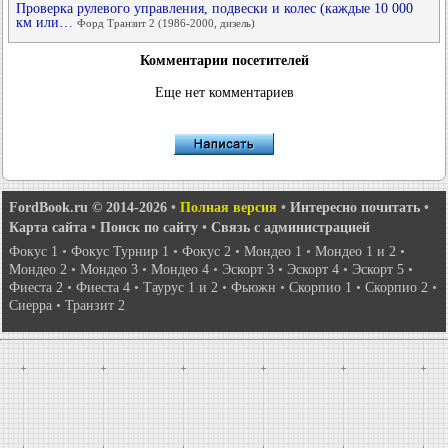
Проверка рулевого управления, подвески и колес (каждые 10 000
км или…
Форд Транзит 2 (1986-2000, дизель)
Комментарии посетителей
Еще нет комментариев
FordBook.ru © 2014-2026
•
Полная версия
•
Интересно почитать
•
Карта сайта
•
Поиск по сайту
•
Связь с администрацией
Фокус 1
•
Фокус Турнир 1
•
Фокус 2
•
Мондео 1
•
Мондео 1 и 2
•
Мондео 2
•
Мондео 3
•
Мондео 4
•
Эскорт 3
•
Эскорт 4
•
Эскорт 5
•
Фиеста 2
•
Фиеста 4
•
Таурус 1 и 2
•
Фьюжн
•
Скорпио 1
•
Скорпио 2
•
Сиерра
•
Транзит 2