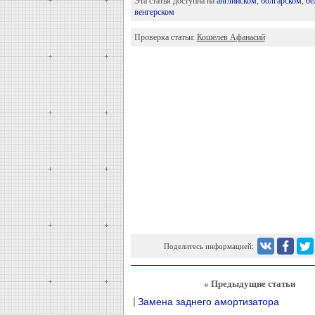
Эта статья доступна на
английском
,
болгарском
,
бе
венгерском
Проверка статьи:
Кошелев Афанасий
Поделитесь информацией:
« Предыдущие статьи
Замена заднего амортизатора