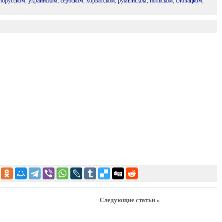
лорусском
,
украинском
,
сербском
,
хорватском
,
румынском
,
польском
,
словацком
,
Следующие статьи »