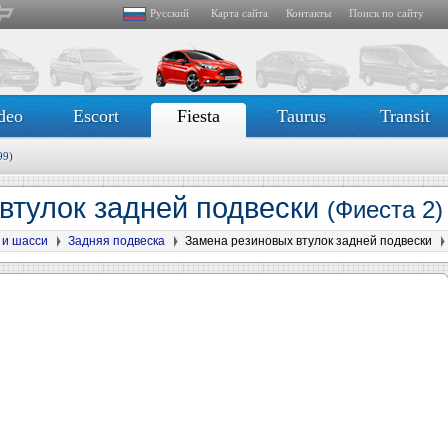
Русский
Карта сайта
Контакты
Поиск по сайту
deo
Escort
Fiesta
Taurus
Transit
99)
втулок задней подвески
(Фиеста 2)
 и шасси
Задняя подвеска
Замена резиновых втулок задней подвески