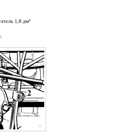
тель 1,8 дм³
.