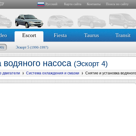
Русский
Карта сайта
Контакты
Поиск по сайту
deo
Escort
Fiesta
Taurus
Transit
Эскорт 5
90)
(1990-1997)
а водяного насоса
(Эскорт 4)
е двигатели
Система охлаждения и смазки
Снятие и установка водяног