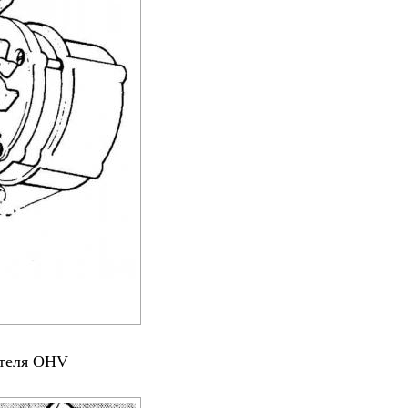
ателя OHV