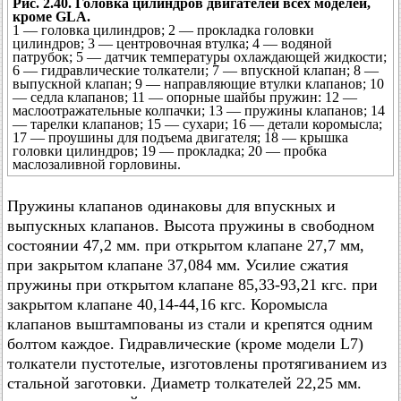
Рис. 2.40. Головка цилиндров двигателей всех моделей,
кроме GLA.
1 — головка цилиндров; 2 — прокладка головки
цилиндров; 3 — центровочная втулка; 4 — водяной
патрубок; 5 — датчик температуры охлаждающей жидкости;
6 — гидравлические толкатели; 7 — впускной клапан; 8 —
выпускной клапан; 9 — направляющие втулки клапанов; 10
— седла клапанов; 11 — опорные шайбы пружин: 12 —
маслоотражательные колпачки; 13 — пружины клапанов; 14
— тарелки клапанов; 15 — сухари; 16 — детали коромысла;
17 — проушины для подъема двигателя; 18 — крышка
головки цилиндров; 19 — прокладка; 20 — пробка
маслозаливной горловины.
Пружины клапанов одинаковы для впускных и
выпускных клапанов. Высота пружины в свободном
состоянии 47,2 мм. при открытом клапане 27,7 мм,
при закрытом клапане 37,084 мм. Усилие сжатия
пружины при открытом клапане 85,33-93,21 кгс. при
закрытом клапане 40,14-44,16 кгс. Коромысла
клапанов выштампованы из стали и крепятся одним
болтом каждое. Гидравлические (кроме модели L7)
толкатели пустотелые, изготовлены протягиванием из
стальной заготовки. Диаметр толкателей 22,25 мм.