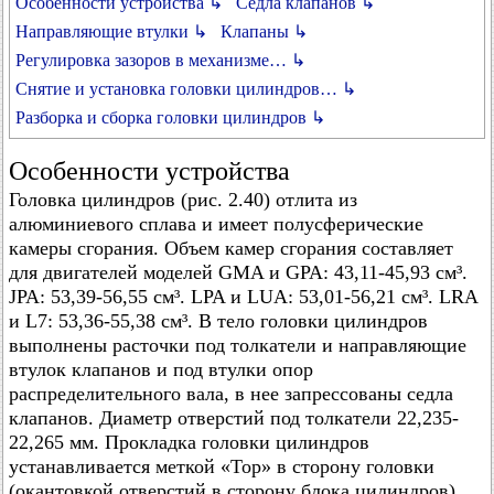
Особенности устройства ↳
Седла клапанов ↳
Направляющие втулки ↳
Клапаны ↳
Регулировка зазоров в механизме… ↳
Снятие и установка головки цилиндров… ↳
Разборка и сборка головки цилиндров ↳
Особенности устройства
Головка цилиндров (рис. 2.40) отлита из
алюминиевого сплава и имеет полусферические
камеры сгорания. Объем камер сгорания составляет
для двигателей моделей GMA и GPA: 43,11-45,93 см³.
JPA: 53,39-56,55 см³. LPA и LUA: 53,01-56,21 см³. LRA
и L7: 53,36-55,38 см³. В тело головки цилиндров
выполнены расточки под толкатели и направляющие
втулок клапанов и под втулки опор
распределительного вала, в нее запрессованы седла
клапанов. Диаметр отверстий под толкатели 22,235-
22,265 мм. Прокладка головки цилиндров
устанавливается меткой «Тор» в сторону головки
(окантовкой отверстий в сторону блока цилиндров).