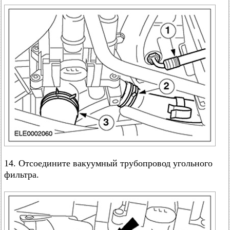
14. Отсоедините вакуумный трубопровод угольного
фильтра.