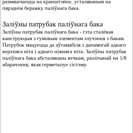
размяшчаецца на кранштэйне, усталяваным на
пярэднім беражку паліўнага бака.
Заліўны патрубак паліўнага бака
Заліўны патрубак паліўнага бака - гэта сталёвая
канструкцыя з гумовым элементам злучэння з бакам.
Патрубок мацуецца да аўтамабіля з дапамогай аднаго
верхняга ніта і аднаго ніжняга ніта. Заліўны патрубак
паліўнага бака абсталяваны вечкам, разлічанай на 1/8
абарачэння, якая герметызуе сістэму.