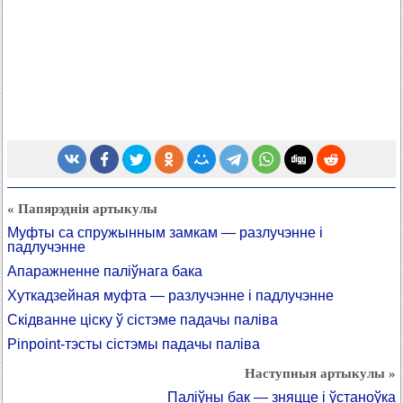
« Папярэднія артыкулы
Муфты са спружынным замкам — разлучэнне і
падлучэнне
Апаражненне паліўнага бака
Хуткадзейная муфта — разлучэнне і падлучэнне
Скідванне ціску ў сістэме падачы паліва
Pinpoint-тэсты сістэмы падачы паліва
Наступныя артыкулы »
Паліўны бак — зняцце і ўстаноўка