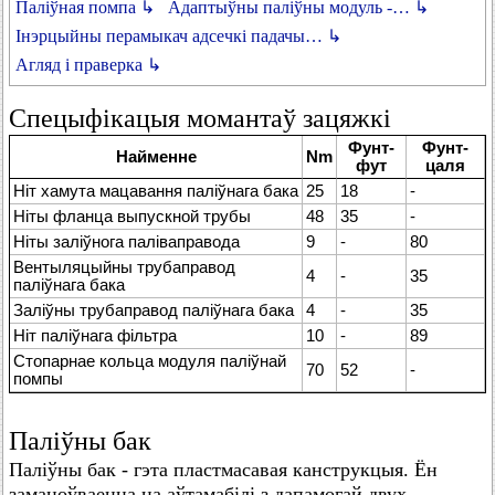
Паліўная помпа ↳
Адаптыўны паліўны модуль -… ↳
Інэрцыйны перамыкач адсечкі падачы… ↳
Агляд і праверка ↳
Спецыфікацыя момантаў зацяжкі
Фунт-
Фунт-
Найменне
Nm
фут
цаля
Ніт хамута мацавання паліўнага бака
25
18
-
Ніты фланца выпускной трубы
48
35
-
Ніты заліўнога паліваправода
9
-
80
Вентыляцыйны трубаправод
4
-
35
паліўнага бака
Заліўны трубаправод паліўнага бака
4
-
35
Ніт паліўнага фільтра
10
-
89
Стопарнае кольца модуля паліўнай
70
52
-
помпы
Паліўны бак
Паліўны бак - гэта пластмасавая канструкцыя. Ён
замацоўваецца на аўтамабілі з дапамогай двух