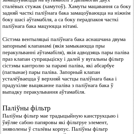
сталёвых стужак (хамутоў). Хамуты мацавання са боку
задняй часткі паліўнага бака замацоўваюцца на ніжнім
боку шасі аўтамабіля, а са боку перадпакоя часткі
паліўнага бака мацуюцца нітамі.
Сістэма вентыляцыі паліўнага бака аснашчана двума
запорнымі клапанамі (якія замыкаюцца пры
перакульванні аўтамабіля), якія адводзяць пары паліва
праз клапан супрацьціску і далей у вугальны фільтр
сістэмы кантролю за парамі паліва, які абсарбуе
(паглынае) пары паліва. Запорный клапан
усталёўваецца ў верхняй частцы паліўнага бака і
прадухіляе выцяканне паліва з паліўнага бака ў
выпадку перакульвання аўтамабіля.
Паліўны фільтр
Паліўны фільтр мае традыцыйную канструкцыю і
ўяўляе сабою папяровы які фільтруе элемент,
зняволены ў сталёвы корпус. Паліўны фільтр