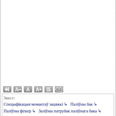
0
Змест:
Спецыфікацыя момантаў зацяжкі ↳
Паліўны бак ↳
Паліўны фільтр ↳
Заліўны патрубак паліўнага бака ↳