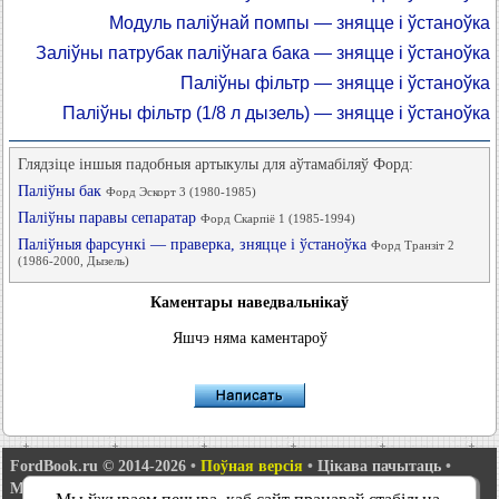
Модуль паліўнай помпы — зняцце і ўстаноўка
Заліўны патрубак паліўнага бака — зняцце і ўстаноўка
Паліўны фільтр — зняцце і ўстаноўка
Паліўны фільтр (1/8 л дызель) — зняцце і ўстаноўка
Глядзіце іншыя падобныя артыкулы для аўтамабіляў Форд:
Паліўны бак
Форд Эскорт 3 (1980-1985)
Паліўны паравы сепаратар
Форд Скарпіё 1 (1985-1994)
Паліўныя фарсункі — праверка, зняцце і ўстаноўка
Форд Транзіт 2
(1986-2000, Дызель)
Каментары наведвальнікаў
Яшчэ няма каментароў
FordBook.ru © 2014-2026
•
Поўная версія
•
Цікава пачытаць
•
Мапа сайту
•
Пошук па сайце
•
Сувязь з адміністрацыяй