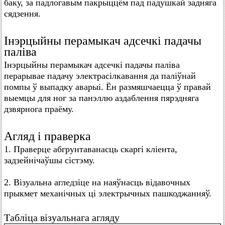
баку, за падлогавым пакрыццём пад падушкай задняга
сядзення.
Інэрцыйны перамыкач адсечкі падачы
паліва
Інэрцыйны перамыкач адсечкі падачы паліва
перарывае падачу электрасілкавання да паліўнай
помпы ў выпадку аварыі. Ён размяшчаецца ў правай
выемцы для ног за панэллю аздаблення пярэдняга
дзвярнога праёму.
Агляд і праверка
1. Праверце абгрунтаванасць скаргі кліента,
задзейнічаўшы сістэму.
2. Візуальна агледзіце на наяўнасць відавочных
прыкмет механічных ці электрычных пашкоджанняў.
Табліца візуальнага агляду