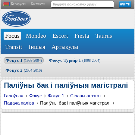
Беларускі
Кантакты
Focus
Mondeo
Escort
Fiesta
Taurus
Transit
Іншыя
Артыкулы
Фокус 1
Фокус Турнір 1
(1998-2004)
(1998-2004)
Фокус 2
(2004-2010)
Паліўны бак і паліўныя магістралі
Галоўная
Фокус
Фокус 1
Сілавы агрэгат
Падача паліва
Паліўны бак і паліўныя магістралі