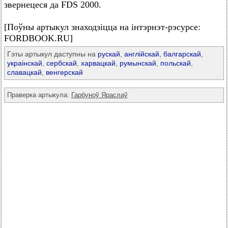
звернецеся да FDS 2000.
[Поўны артыкул знаходзіцца на інтэрнэт-рэсурсе:
FORDBOOK.RU]
Гэты артыкул даступны на
рускай
,
англійскай
,
балгарскай
,
украінскай
,
сербскай
,
харвацкай
,
румынскай
,
польскай
,
славацкай
,
венгерскай
Праверка артыкула:
Гарбуноў Яраслаў