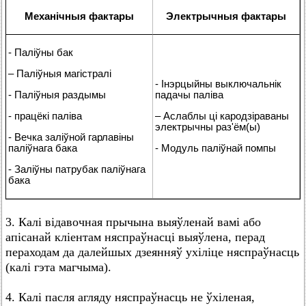
Механічныя фактары
Электрычныя фактары
- Паліўны бак
– Паліўныя магістралі
- Інэрцыйны выключальнік
- Паліўныя раздымы
падачы паліва
- працёкі паліва
– Аслаблы ці кародзіраваны
электрычны раз'ём(ы)
- Вечка заліўной гарлавіны
паліўнага бака
- Модуль паліўнай помпы
- Заліўны патрубак паліўнага
бака
3. Калі відавочная прычына выяўленай вамі або
апісанай кліентам няспраўнасці выяўлена, перад
пераходам да далейшых дзеянняў ухіліце няспраўнасць
(калі гэта магчыма).
4. Калі пасля агляду няспраўнасць не ўхіленая,