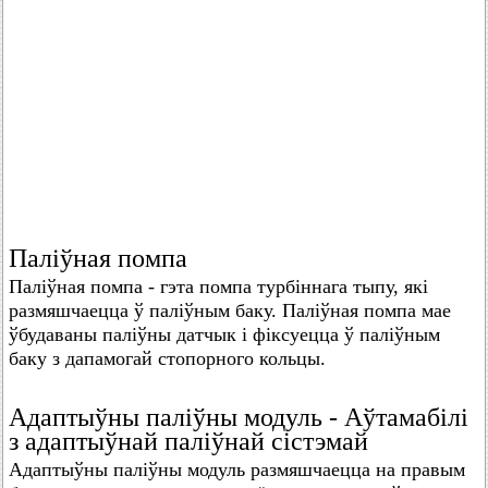
Паліўная помпа
Паліўная помпа - гэта помпа турбіннага тыпу, які
размяшчаецца ў паліўным баку. Паліўная помпа мае
ўбудаваны паліўны датчык і фіксуецца ў паліўным
баку з дапамогай стопорного кольцы.
Адаптыўны паліўны модуль - Аўтамабілі
з адаптыўнай паліўнай сістэмай
Адаптыўны паліўны модуль размяшчаецца на правым