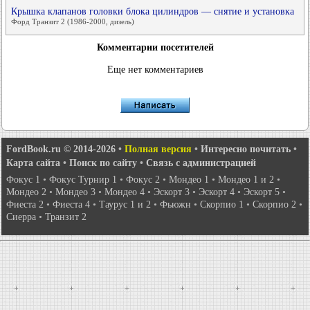
Крышка клапанов головки блока цилиндров — снятие и установка
Форд Транзит 2 (1986-2000, дизель)
Комментарии посетителей
Еще нет комментариев
FordBook.ru © 2014-2026
•
Полная версия
•
Интересно почитать
•
Карта сайта
•
Поиск по сайту
•
Связь с администрацией
Фокус 1
•
Фокус Турнир 1
•
Фокус 2
•
Мондео 1
•
Мондео 1 и 2
•
Мондео 2
•
Мондео 3
•
Мондео 4
•
Эскорт 3
•
Эскорт 4
•
Эскорт 5
•
Фиеста 2
•
Фиеста 4
•
Таурус 1 и 2
•
Фьюжн
•
Скорпио 1
•
Скорпио 2
•
Сиерра
•
Транзит 2