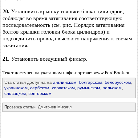
20.
Установить крышку головки блока цилиндров,
соблюдая во время затягивания соответствующую
последовательность (см. рис. Порядок затягивания
болтов крышки головки блока цилиндров) и
подсоединить провода высокого напряжения к свечам
зажигания.
21.
Установить воздушный фильтр.
Текст доступен на указанном инфо-портале: www.FordBook.ru
Эта статья доступна на
английском
,
болгарском
,
белорусском
,
украинском
,
сербском
,
хорватском
,
румынском
,
польском
,
словацком
,
венгерском
Проверка статьи:
Дмитриев Михаил