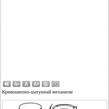
0
Кривошипно-шатуннай механизм