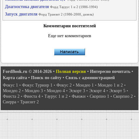
Диагностика двигателя
Форд Таурус 1 и 2 (1986-1994)
Запуск двигателя
Форд Транзит 2 (1986-2000, дизель)
Комментарии посетителей
Еще нет комментариев
FordBook.ru © 2014-2026
•
Полная версия
•
Интересно почитать
•
Карта сайта
•
Поиск по сайту
•
Связь с администрацией
Фокус 1
•
Фокус Турнир 1
•
Фокус 2
•
Мондео 1
•
Мондео 1 и 2
•
Мондео 2
•
Мондео 3
•
Мондео 4
•
Эскорт 3
•
Эскорт 4
•
Эскорт 5
•
Фиеста 2
•
Фиеста 4
•
Таурус 1 и 2
•
Фьюжн
•
Скорпио 1
•
Скорпио 2
•
Сиерра
•
Транзит 2