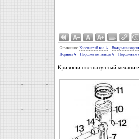
0
Оглавление:
Коленчатый вал ↳
Вкладыши корен
Поршни ↳
Поршневые пальцы ↳
Поршневые к
Кривошипно-шатунный механиз