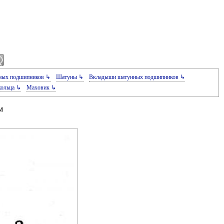
ных подшипников ↳
Шатуны ↳
Вкладыши шатунных подшипников ↳
ольца ↳
Маховик ↳
м