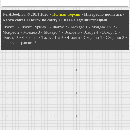
FordBook.ru © 2014-2026
•
Полная версия
•
Интересно почитать
•
Карта сайта
•
Поиск по сайту
•
Связь с администрацией
Фокус 1
•
Фокус Турнир 1
•
Фокус 2
•
Мондео 1
•
Мондео 1 и 2
•
Мондео 2
•
Мондео 3
•
Мондео 4
•
Эскорт 3
•
Эскорт 4
•
Эскорт 5
•
Фиеста 2
•
Фиеста 4
•
Таурус 1 и 2
•
Фьюжн
•
Скорпио 1
•
Скорпио 2
•
Сиерра
•
Транзит 2