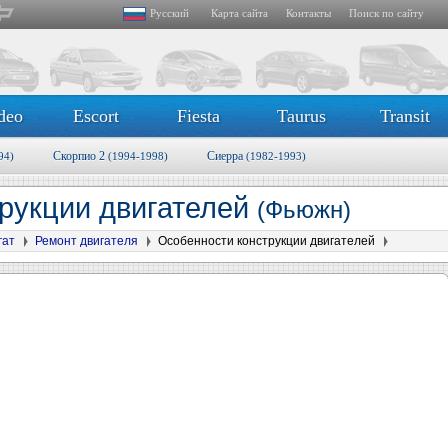
Русский
Карта сайта
Контакты
Поиск по сайту
deo
Escort
Fiesta
Taurus
Transit
Скорпио 2
Сиерра
94)
(1994-1998)
(1982-1993)
рукции двигателей
(Фьюжн)
гат
Ремонт двигателя
Особенности конструкции двигателей