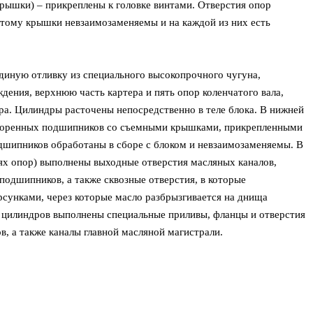
крышки) – прикреплены к головке винтами. Отверстия опор
этому крышки невзаимозаменяемы и на каждой из них есть
диную отливку из специального высокопрочного чугуна,
ния, верхнюю часть картера и пять опор коленчатого вала,
ра. Цилиндры расточены непосредственно в теле блока. В нижней
 коренных подшипников со съемными крышками, прикрепленными
дшипников обработаны в сборе с блоком и невзаимозаменяемы. В
ях опор) выполнены выходные отверстия масляных каналов,
подшипников, а также сквозные отверстия, в которые
сунками, через которые масло разбрызгивается на днища
 цилиндров выполнены специальные приливы, фланцы и отверстия
ов, а также каналы главной масляной магистрали.