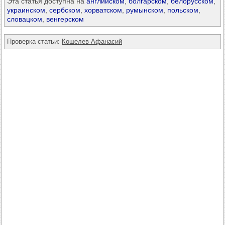
Эта статья доступна на
английском
,
болгарском
,
белорусском
,
украинском
,
сербском
,
хорватском
,
румынском
,
польском
,
словацком
,
венгерском
Проверка статьи:
Кошелев Афанасий