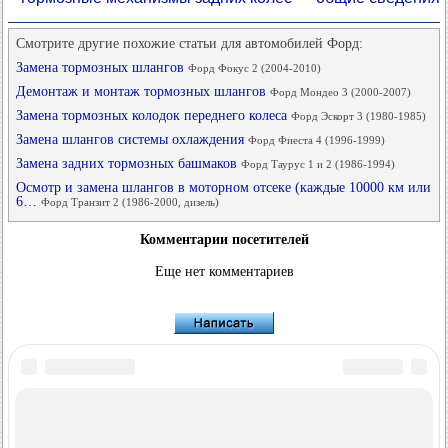
Смотрите другие похожие статьи для автомобилей Форд:
Замена тормозных шлангов
Форд Фокус 2 (2004-2010)
Демонтаж и монтаж тормозных шлангов
Форд Мондео 3 (2000-2007)
Замена тормозных колодок переднего колеса
Форд Эскорт 3 (1980-1985)
Замена шлангов системы охлаждения
Форд Фиеста 4 (1996-1999)
Замена задних тормозных башмаков
Форд Таурус 1 и 2 (1986-1994)
Осмотр и замена шлангов в моторном отсеке (каждые 10000 км или
6…
Форд Транзит 2 (1986-2000, дизель)
Комментарии посетителей
Еще нет комментариев
FordBook.ru © 2014-2026
•
Полная версия
•
Интересно почитать
•
Карта сайта
•
Поиск по сайту
•
Связь с администрацией
Фокус 1
•
Фокус Турнир 1
•
Фокус 2
•
Мондео 1
•
Мондео 1 и 2
•