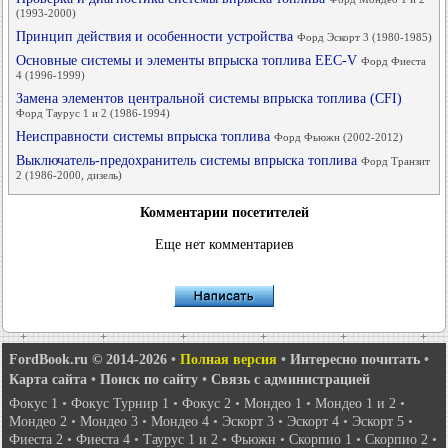
(1993-2000)
Принцип действия и особенности устройства
Форд Эскорт 3 (1980-1985)
Основные системы и элементы впрыска топлива EEC-V
Форд Фиеста
4 (1996-1999)
Замена элементов центральной системы впрыска топлива (CFI)
Форд Таурус 1 и 2 (1986-1994)
Неисправности системы впрыска топлива
Форд Фьюжн (2002-2012)
Выключатель-предохранитель системы впрыска топлива
Форд Транзит
2 (1986-2000, дизель)
Комментарии посетителей
Еще нет комментариев
FordBook.ru © 2014-2026
•
Полная версия
•
Интересно почитать
•
Карта сайта
•
Поиск по сайту
•
Связь с администрацией
Фокус 1
•
Фокус Турнир 1
•
Фокус 2
•
Мондео 1
•
Мондео 1 и 2
•
Мондео 2
•
Мондео 3
•
Мондео 4
•
Эскорт 3
•
Эскорт 4
•
Эскорт 5
•
Фиеста 2
•
Фиеста 4
•
Таурус 1 и 2
•
Фьюжн
•
Скорпио 1
•
Скорпио 2
•