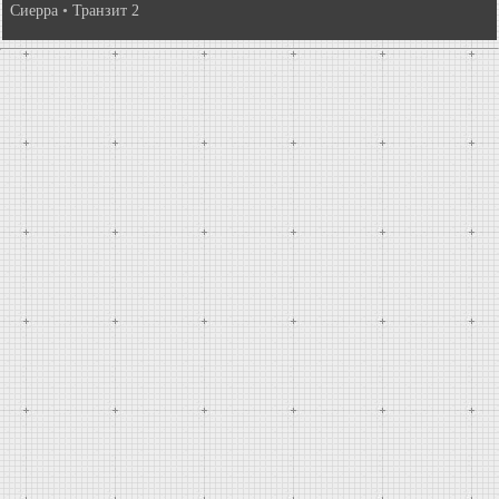
Сиерра
•
Транзит 2