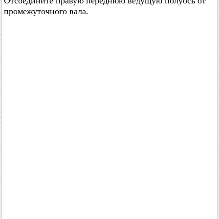
Отсоедините правую переднюю ведущую полуось от
промежуточного вала.