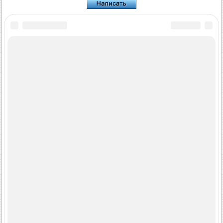
FordBook.ru © 2014-2026
•
Полная версия
•
Интересно почитать
•
Карта сайта
•
Поиск по сайту
•
Связь с администрацией
Фокус 1
•
Фокус Турнир 1
•
Фокус 2
•
Мондео 1
•
Мондео 1 и 2
•
Мондео 2
•
Мондео 3
•
Мондео 4
•
Эскорт 3
•
Эскорт 4
•
Эскорт 5
•
Фиеста 2
•
Фиеста 4
•
Таурус 1 и 2
•
Фьюжн
•
Скорпио 1
•
Скорпио 2
•
Сиерра
•
Транзит 2