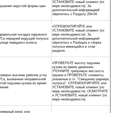
УСТАНОВИТЕ новый элемент (по
рушение округлой формы шин.
мере необходимости). За
дополнительной информацией
обратитесь к Разделу 204-04.
•ОТРЕМОНТИРУЙТЕ или
УСТАНОВИТЕ новый элемент (по
правильная посадка наружного
мере необходимости). За
Са передней ведущей полуоси
дополнительной информацией
упице переднего колеса.
обратитесь к Разборка и сборка
полуоси имеющейся в этом
разделе. .
•ПРОВЕРЬТЕ высоту подъема
кузова во время движения,
УТОЧНИТЕ требуемую жесткость
езмерно высокие рабочие углы
пружин и ПРОВЕРЬТЕ элементы,
Са, вызванные неправильной
указанные в гл. "Смещение шарнира
отой подъема кузова во время
полуоси". ОТРЕМОНТИРУЙТЕ или
жения.
УСТАНОВИТЕ новый элемент (по
мере необходимости). ОСМОТРИТЕ
и УСТАНОВИТЕ новый элемент (по
мере необходимости).
езмерный износ или