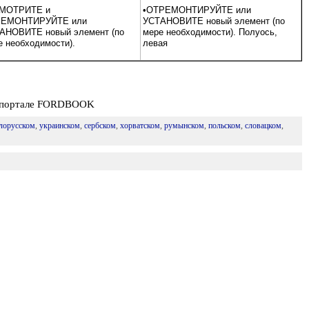
МОТРИТЕ и
•ОТРЕМОНТИРУЙТЕ или
ЕМОНТИРУЙТЕ или
УСТАНОВИТЕ новый элемент (по
АНОВИТЕ новый элемент (по
мере необходимости). Полуось,
е необходимости).
левая
еб-портале FORDBOOK
лорусском
,
украинском
,
сербском
,
хорватском
,
румынском
,
польском
,
словацком
,