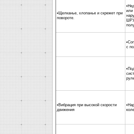
•Не
или 
•Щелканье, хлопанье и скрежет при
нар
повороте.
ШРУ
пол
•Со
с п
•По
сис
рул
•Вибрация при высокой скорости
•На
движения
кол