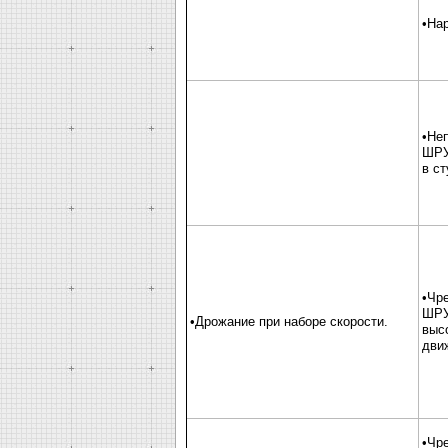
•На
•Не
ШРУ
в ст
•Чр
ШРУ
•Дрожание при наборе скорости.
выс
дви
•Чр