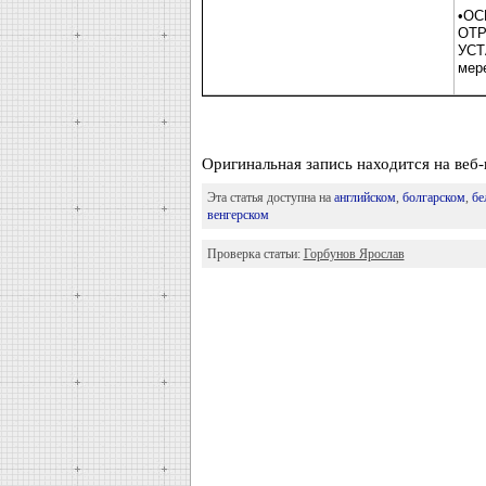
•ОС
ОТР
УСТ
мер
Оригинальная запись находится на в
Эта статья доступна на
английском
,
болгарском
,
бе
венгерском
Проверка статьи:
Горбунов Ярослав