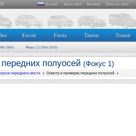
Русский
Карта сайта
Контакты
Поиск по сайту
deo
Escort
Fiesta
Taurus
Transit
Фокус 2
998-2004)
(2004-2010)
 передних полуосей
(Фокус 1)
луоси переднего моста
Осмотр и проверка передних полуосей