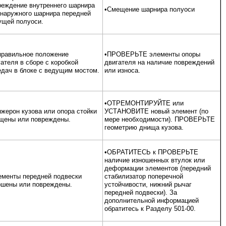
реждение внутреннего шарнира
•Смещение шарнира полуоси
 наружного шарнира передней
ущей полуоси.
правильное положение
•ПРОВЕРЬТЕ элементы опоры
ателя в сборе с коробкой
двигателя на наличие повреждений
едач в блоке с ведущим мостом.
или износа.
•ОТРЕМОНТИРУЙТЕ или
жерон кузова или опора стойки
УСТАНОВИТЕ новый элемент (по
щены или повреждены.
мере необходимости). ПРОВЕРЬТЕ
геометрию днища кузова.
•ОБРАТИТЕСЬ к ПРОВЕРЬТЕ
наличие изношенных втулок или
деформации элементов (передний
ементы передней подвески
стабилизатор поперечной
ошены или повреждены.
устойчивости, нижний рычаг
передней подвески). За
дополнительной информацией
обратитесь к Разделу 501-00.