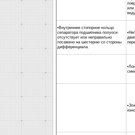
пов
или
вед
•Внутреннее стопорное кольцо
сепаратора подшипника полуоси
•Не
отсутствует или неправильно
двиг
посажено на шестерню со стороны
пер
дифференциала.
•Лон
сме
•Эл
изн