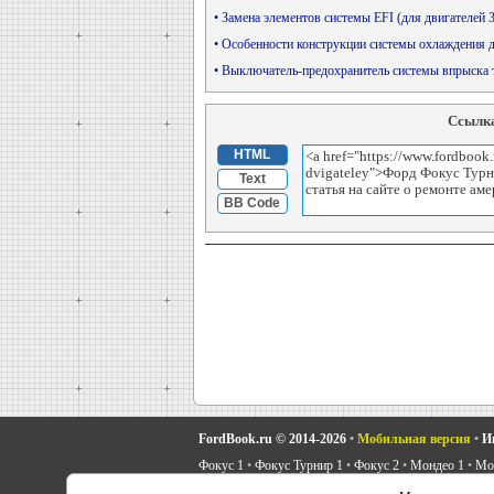
• Замена элементов системы EFI (для двигателей 
• Особенности конструкции системы охлаждения 
• Выключатель-предохранитель системы впрыска
Ссылка
HTML
Text
BB Code
FordBook.ru © 2014-2026
•
Мобильная версия
•
И
Фокус 1
•
Фокус Турнир 1
•
Фокус 2
•
Мондео 1
•
Мон
Скорпио 1
•
Скорпио 2
•
Сиерра
•
Транзит 2
•
Автоно