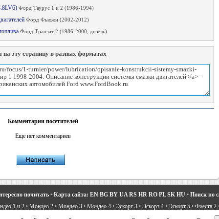
3.8LV6)
Форд Таурус 1 и 2 (1986-1994)
двигателей
Форд Фьюжн (2002-2012)
 топлива
Форд Транзит 2 (1986-2000, дизель)
 на эту страницу в разных форматах
Комментарии посетителей
Еще нет комментариев
нтересно почитать
•
Карта сайта:
EN
BG
BY
UA
RS
HR
RO
PL
SK
HU
•
Поиск по 
део 1 и 2
•
Мондео 2
•
Мондео 3
•
Мондео 4
•
Эскорт 3
•
Эскорт 4
•
Эскорт 5
•
Фиеста 2
вости про Форд
•
Устройство легковых машин
•
Автоматические трансмиссии
•
Силовое 