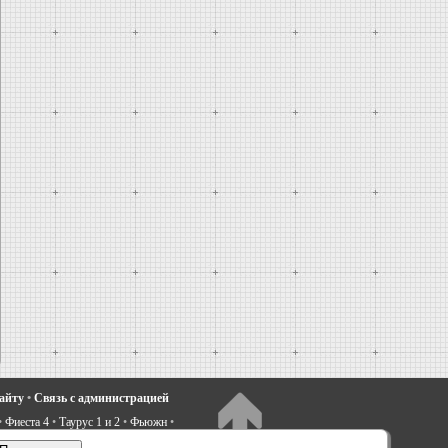
сайту
•
Связь с администрацией
•
Фиеста 4
•
Таурус 1 и 2
•
Фьюжн
•
электрооборудование
•