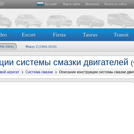
Русский
Карта сайта
Контакты
Поиск по сайту
deo
Escort
Fiesta
Taurus
Transit
Фокус 2
998-2004)
(2004-2010)
ции системы смазки двигателей
вой агрегат
Система смазки
Описание конструкции системы смазки дви