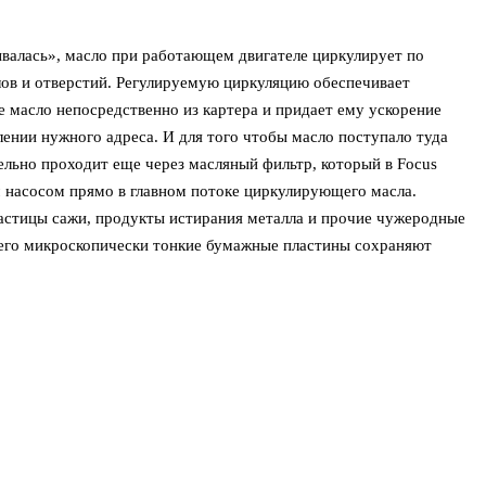
ывалась», масло при работающем двигателе циркулирует по
ов и отверстий. Регулируемую циркуляцию обеспечивает
е масло непосредственно из картера и придает ему ускорение
лении нужного адреса. И для того чтобы масло поступало туда
льно проходит еще через масляный фильтр, который в Focus
м насосом прямо в главном потоке циркулирующего масла.
астицы сажи, продукты истирания металла и прочие чужеродные
 его микроскопически тонкие бумажные пластины сохраняют