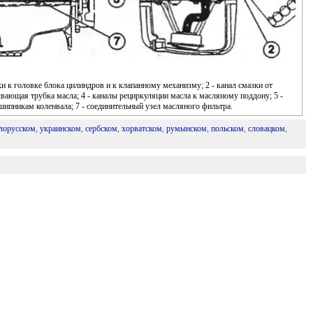
ки к головке блока цилиндров и к клапанному механизму; 2 - канал смазки от
ывающая трубка масла; 4 - каналы рециркуляции масла к масляному поддону; 5 -
дшипникам коленвала; 7 - соединительный узел масляного фильтра.
лорусском
,
украинском
,
сербском
,
хорватском
,
румынском
,
польском
,
словацком
,