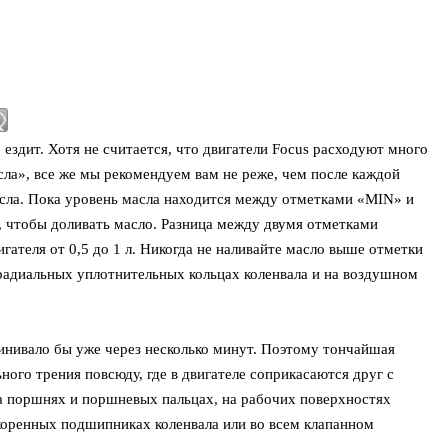
 ездит. Хотя не считается, что двигатели Focus расходуют много
сла», все же мы рекомендуем вам не реже, чем после каждой
асла. Пока уровень масла находится между отметками «MIN» и
 чтобы доливать масло. Разница между двумя отметками
игателя от 0,5 до 1 л. Никогда не наливайте масло выше отметки
радиальных уплотнительных кольцах коленвала и на воздушном
линивало бы уже через несколько минут. Поэтому тончайшая
ого трения повсюду, где в двигателе соприкасаются друг с
а поршнях и поршневых пальцах, на рабочих поверхностях
оренных подшипниках коленвала или во всем клапанном